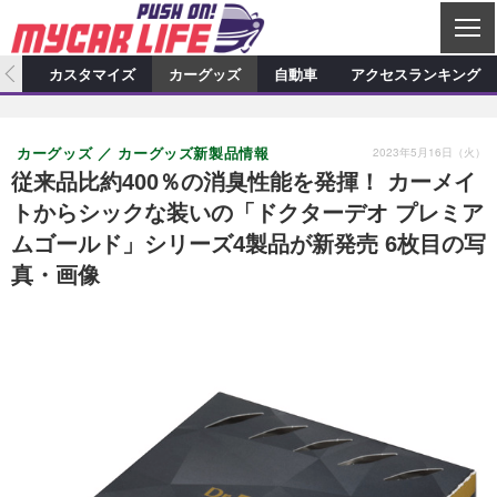
C
L
O
ィオ
カスタマイズ
カーグッズ
自動車
アクセスランキング
S
カーオーディオ
E
特集記事
新製品情報
カスタマイズ
2023年5月16日（火）
カーグッズ
カーグッズ新製品情報
プロショップ検索
ショップ訪問記
カスタマイズ特集記事
カスタマイズ新製品情報
カーグッズ
従来品比約400％の消臭性能を発揮！ カーメイ
トからシックな装いの「ドクターデオ プレミア
カーオーディオニュース
デモカー製作記
カスタマイズニュース
カーグッズ特集記事
カーグッズ新製品情報
自動車
ムゴールド」シリーズ4製品が新発売 6枚目の写
その他
カーグッズニュース
ニュース
試乗記
アクセスランキング
真・画像
スクープ