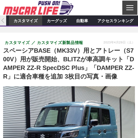
C
L
O
ィオ
カスタマイズ
カーグッズ
自動車
アクセスランキング
S
カーオーディオ
E
特集記事
新製品情報
カスタマイズ
2023年4月29日（土）
カスタマイズ
カスタマイズ新製品情報
プロショップ検索
ショップ訪問記
カスタマイズ特集記事
カスタマイズ新製品情報
カーグッズ
スペーシアBASE（MK33V）用とアトレー（S7
00V）用が販売開始、BLITZが車高調キット「D
カーオーディオニュース
デモカー製作記
カスタマイズニュース
カーグッズ特集記事
カーグッズ新製品情報
自動車
AMPER ZZ-R SpecDSC Plus」「DAMPER ZZ-
その他
カーグッズニュース
ニュース
試乗記
アクセスランキング
R」に適合車種を追加 3枚目の写真・画像
スクープ