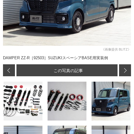
《画像提供 BLITZ》
DAMPER ZZ-R［92503］SUZUKIスペーシアBASE用実装例
この写真の記事