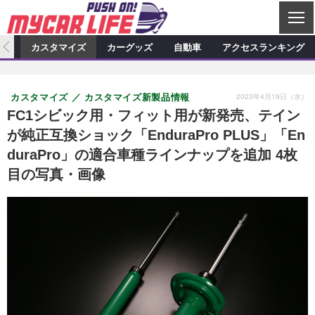
C
L
O
ィオ
カスタマイズ
カーグッズ
自動車
アクセスランキング
S
カーオーディオ
E
特集記事
新製品情報
カスタマイズ
2023年4月19日（水）
カスタマイズ
カスタマイズ新製品情報
プロショップ検索
ショップ訪問記
カスタマイズ特集記事
カスタマイズ新製品情報
カーグッズ
FC1シビック用・フィット用が新発売、テイン
が純正互換ショック「EnduraPro PLUS」「En
カーオーディオニュース
デモカー製作記
カスタマイズニュース
カーグッズ特集記事
カーグッズ新製品情報
自動車
duraPro」の適合車種ラインナップを追加 4枚
その他
カーグッズニュース
ニュース
試乗記
アクセスランキング
目の写真・画像
スクープ