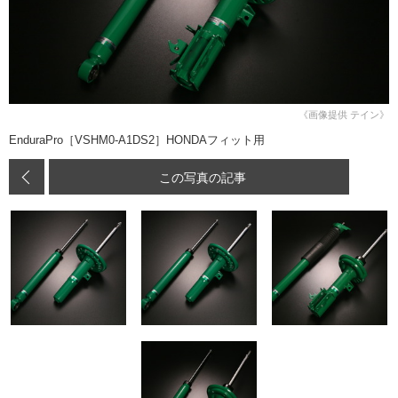
《画像提供 テイン》
EnduraPro［VSHM0-A1DS2］HONDAフィット用
この写真の記事