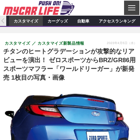
C
L
O
ィオ
カスタマイズ
カーグッズ
自動車
アクセスランキング
S
カーオーディオ
E
特集記事
新製品情報
カスタマイズ
2023年4月5日（水）
カスタマイズ
カスタマイズ新製品情報
プロショップ検索
ショップ訪問記
カスタマイズ特集記事
カスタマイズ新製品情報
カーグッズ
チタンのヒートグラデーションが攻撃的なリア
ビューを演出！ ゼロスポーツからBRZ/GR86用
カーオーディオニュース
デモカー製作記
カスタマイズニュース
カーグッズ特集記事
カーグッズ新製品情報
自動車
スポーツマフラー「ワールドリーガー」が新発
その他
カーグッズニュース
ニュース
試乗記
アクセスランキング
売 1枚目の写真・画像
スクープ