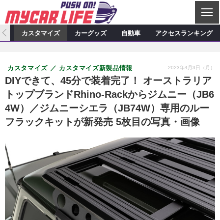
C
L
O
ィオ
カスタマイズ
カーグッズ
自動車
アクセスランキング
S
カーオーディオ
E
特集記事
新製品情報
カスタマイズ
2023年4月3日（月）
カスタマイズ
カスタマイズ新製品情報
プロショップ検索
ショップ訪問記
カスタマイズ特集記事
カスタマイズ新製品情報
カーグッズ
DIYできて、45分で装着完了！ オーストラリア
トップブランドRhino-Rackからジムニー（JB6
カーオーディオニュース
デモカー製作記
カスタマイズニュース
カーグッズ特集記事
カーグッズ新製品情報
自動車
4W）／ジムニーシエラ（JB74W）専用のルー
その他
カーグッズニュース
ニュース
試乗記
アクセスランキング
フラックキットが新発売 5枚目の写真・画像
スクープ