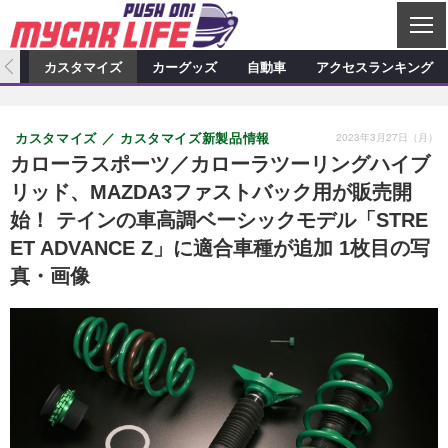
C
L
O
ィオ
カスタマイズ
カーグッズ
自動車
アクセスランキング
S
カーオーディオ
E
特集記事
新製品情報
カスタマイズ
2023年3月27日（月）
カスタマイズ
カスタマイズ新製品情報
プロショップ検索
ショップ訪問記
カスタマイズ特集記事
カスタマイズ新製品情報
カーグッズ
カローラスポーツ／カローラツーリングハイブ
リッド、MAZDA3ファストバック用が販売開
カーオーディオニュース
デモカー製作記
カスタマイズニュース
カーグッズ特集記事
カーグッズ新製品情報
自動車
始！ テインの車高調ベーシックモデル「STRE
その他
カーグッズニュース
ニュース
試乗記
アクセスランキング
ET ADVANCE Z」に適合車種が追加 1枚目の写
真・画像
スクープ