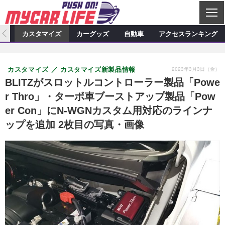
C
L
O
ィオ
カスタマイズ
カーグッズ
自動車
アクセスランキング
S
カーオーディオ
E
特集記事
新製品情報
カスタマイズ
2023年3月3日（金）
カスタマイズ
カスタマイズ新製品情報
プロショップ検索
ショップ訪問記
カスタマイズ特集記事
カスタマイズ新製品情報
カーグッズ
BLITZがスロットルコントローラー製品「Powe
r Thro」・ターボ車ブーストアップ製品「Pow
カーオーディオニュース
デモカー製作記
カスタマイズニュース
カーグッズ特集記事
カーグッズ新製品情報
自動車
er Con」にN-WGNカスタム用対応のラインナ
その他
カーグッズニュース
ニュース
試乗記
アクセスランキング
ップを追加 2枚目の写真・画像
スクープ