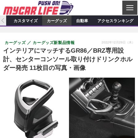
C
L
O
ィオ
カスタマイズ
カーグッズ
自動車
アクセスランキング
S
カーオーディオ
E
特集記事
新製品情報
カスタマイズ
2022年12月29日（木）
カーグッズ
カーグッズ新製品情報
プロショップ検索
ショップ訪問記
カスタマイズ特集記事
カスタマイズ新製品情報
カーグッズ
インテリアにマッチするGR86／BRZ専用設
計、センターコンソール取り付けドリンクホル
カーオーディオニュース
デモカー製作記
カスタマイズニュース
カーグッズ特集記事
カーグッズ新製品情報
自動車
ダー発売 11枚目の写真・画像
その他
カーグッズニュース
ニュース
試乗記
アクセスランキング
スクープ