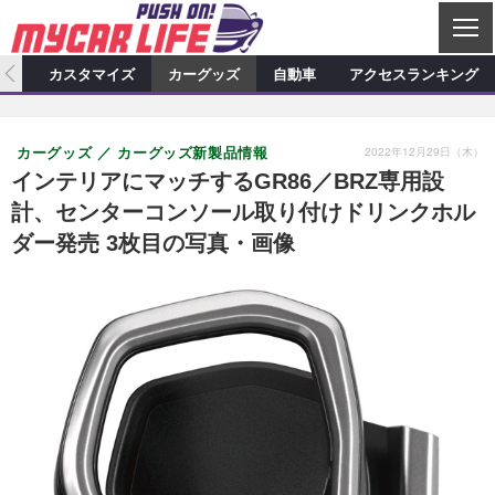
C
L
O
ィオ
カスタマイズ
カーグッズ
自動車
アクセスランキング
S
カーオーディオ
E
特集記事
新製品情報
カスタマイズ
2022年12月29日（木）
カーグッズ
カーグッズ新製品情報
プロショップ検索
ショップ訪問記
カスタマイズ特集記事
カスタマイズ新製品情報
カーグッズ
インテリアにマッチするGR86／BRZ専用設
計、センターコンソール取り付けドリンクホル
カーオーディオニュース
デモカー製作記
カスタマイズニュース
カーグッズ特集記事
カーグッズ新製品情報
自動車
ダー発売 3枚目の写真・画像
その他
カーグッズニュース
ニュース
試乗記
アクセスランキング
スクープ