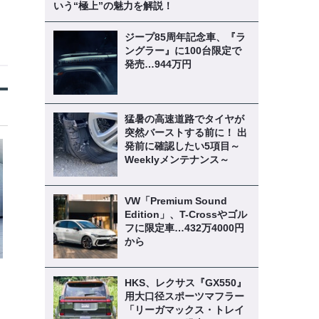
いう“極上”の魅力を解説！
ジープ85周年記念車、『ラ
ングラー』に100台限定で
発売…944万円
猛暑の高速道路でタイヤが
突然バーストする前に！ 出
発前に確認したい5項目～
Weeklyメンテナンス～
VW「Premium Sound
Edition」、T-Crossやゴル
フに限定車…432万4000円
から
HKS、レクサス『GX550』
用大口径スポーツマフラー
「リーガマックス・トレイ