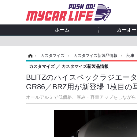
ホーム
カーオー
ホーム
›
カスタマイズ
›
カスタマイズ新製品情報
›
記事
カスタマイズ
カスタマイズ新製品情報
BLITZのハイスペックラジエーター「R
GR86／BRZ用が新登場 1枚目
オールアルミで低価格、厚み・容量アップをしながら