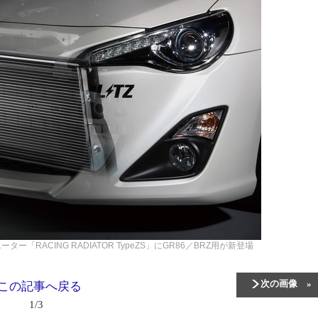
ター「RACING RADIATOR TypeZS」にGR86／BRZ用が新登場
次の画像
この記事へ戻る
1/3