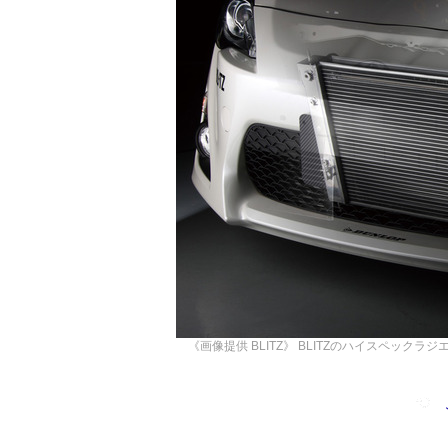
《画像提供 BLITZ》
BLITZのハイスペックラジエー