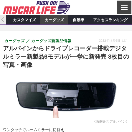
C
L
O
ィオ
カスタマイズ
カーグッズ
自動車
アクセスランキング
S
カーオーディオ
E
特集記事
新製品情報
カスタマイズ
2022年11月9日（水）
カーグッズ
カーグッズ新製品情報
プロショップ検索
ショップ訪問記
カスタマイズ特集記事
カスタマイズ新製品情報
カーグッズ
アルパインからドライブレコーダー搭載デジタ
ルミラー新製品6モデルが一挙に新発売 8枚目の
カーオーディオニュース
デモカー製作記
カスタマイズニュース
カーグッズ特集記事
カーグッズ新製品情報
自動車
写真・画像
その他
カーグッズニュース
ニュース
試乗記
アクセスランキング
スクープ
《画像提供 アルパイン》
ワンタッチでルームミラーに切替え