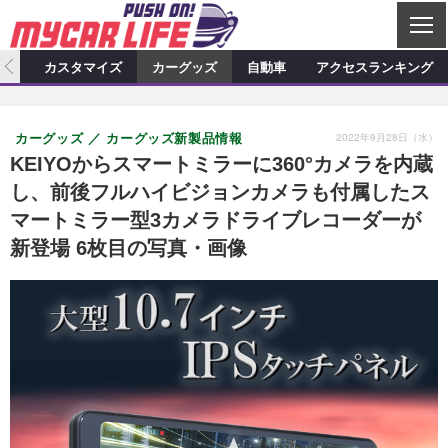
C
L
O
ィオ
カスタマイズ
カーグッズ
自動車
アクセスランキング
S
カーオーディオ
E
特集記事
新製品情報
カスタマイズ
2022年9月28日（水）
カーグッズ
カーグッズ新製品情報
プロショップ検索
ショップ訪問記
カスタマイズ特集記事
カスタマイズ新製品情報
カーグッズ
KEIYOからスマートミラーに360°カメラを内蔵
し、前後フルハイビジョンカメラも付属したス
カーオーディオニュース
デモカー製作記
カスタマイズニュース
カーグッズ特集記事
カーグッズ新製品情報
自動車
マートミラー型3カメラドライブレコーダーが
その他
カーグッズニュース
ニュース
試乗記
アクセスランキング
新登場 6枚目の写真・画像
スクープ