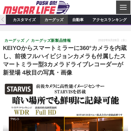
C
L
O
ィオ
カスタマイズ
カーグッズ
自動車
アクセスランキング
S
カーオーディオ
E
特集記事
新製品情報
カスタマイズ
2022年9月28日（水）
カーグッズ
カーグッズ新製品情報
プロショップ検索
ショップ訪問記
カスタマイズ特集記事
カスタマイズ新製品情報
カーグッズ
KEIYOからスマートミラーに360°カメラを内蔵
し、前後フルハイビジョンカメラも付属したス
カーオーディオニュース
デモカー製作記
カスタマイズニュース
カーグッズ特集記事
カーグッズ新製品情報
自動車
マートミラー型3カメラドライブレコーダーが
その他
カーグッズニュース
ニュース
試乗記
アクセスランキング
新登場 4枚目の写真・画像
スクープ