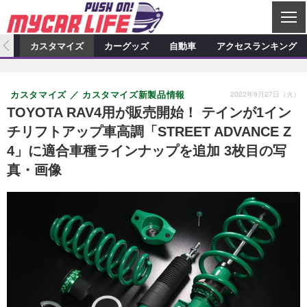
C
L
O
ィオ
カスタマイズ
カーグッズ
自動車
アクセスランキング
S
カーオーディオ
E
特集記事
新製品情報
カスタマイズ
2022年9月27日（火）
カスタマイズ
カスタマイズ新製品情報
プロショップ検索
ショップ訪問記
カスタマイズ特集記事
カスタマイズ新製品情報
カーグッズ
TOYOTA RAV4用が販売開始！ テインが1イン
チリフトアップ車高調「STREET ADVANCE Z
カーオーディオニュース
デモカー製作記
カスタマイズニュース
カーグッズ特集記事
カーグッズ新製品情報
自動車
4」に適合車種ラインナップを追加 3枚目の写
その他
カーグッズニュース
ニュース
試乗記
アクセスランキング
真・画像
スクープ