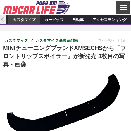
C
L
O
ィオ
カスタマイズ
カーグッズ
自動車
アクセスランキング
S
カーオーディオ
E
特集記事
新製品情報
カスタマイズ
2022年9月23日（金）
カスタマイズ
カスタマイズ新製品情報
プロショップ検索
ショップ訪問記
カスタマイズ特集記事
カスタマイズ新製品情報
カーグッズ
MINIチューニングブランドAMSECHSから「フ
ロントリップスポイラー」が新発売 3枚目の写
カーオーディオニュース
デモカー製作記
カスタマイズニュース
カーグッズ特集記事
カーグッズ新製品情報
自動車
真・画像
その他
カーグッズニュース
ニュース
試乗記
アクセスランキング
スクープ