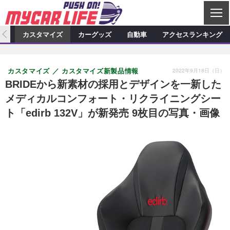
C
L
O
ィオ
カスタマイズ
カーグッズ
自動車
アクセスランキング
S
カーオーディオ
E
特集記事
新製品情報
カスタマイズ
2022年9月18日（日）
カスタマイズ
カスタマイズ新製品情報
プロショップ検索
ショップ訪問記
カスタマイズ特集記事
カスタマイズ新製品情報
カーグッズ
BRIDEから新素材の採用とデザインを一新した
メディカルコンフォート・リクライニングシー
カーオーディオニュース
デモカー製作記
カスタマイズニュース
カーグッズ特集記事
カーグッズ新製品情報
自動車
ト「edirb 132V」が新発売 9枚目の写真・画像
その他
カーグッズニュース
ニュース
試乗記
アクセスランキング
スクープ