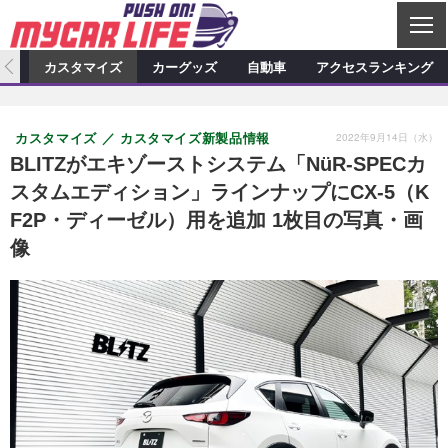
C
L
O
ィオ
カスタマイズ
カーグッズ
自動車
アクセスランキング
S
カーオーディオ
E
特集記事
新製品情報
カスタマイズ
2022年9月14日（水）
カスタマイズ
カスタマイズ新製品情報
プロショップ検索
ショップ訪問記
カスタマイズ特集記事
カスタマイズ新製品情報
カーグッズ
BLITZがエキゾーストシステム「NüR-SPECカ
スタムエディション」ラインナップにCX-5（K
カーオーディオニュース
デモカー製作記
カスタマイズニュース
カーグッズ特集記事
カーグッズ新製品情報
自動車
F2P・ディーゼル）用を追加 1枚目の写真・画
その他
カーグッズニュース
ニュース
試乗記
アクセスランキング
像
スクープ