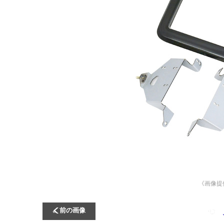
《画像提
前の画像