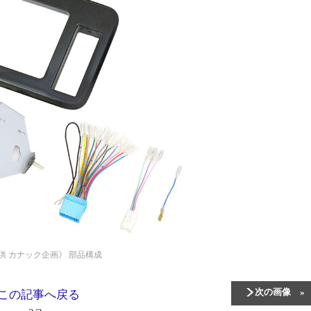
供 カナック企画》
部品構成
次の画像
この記事へ戻る