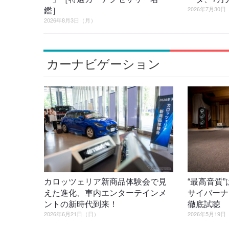
2026年7月30
鑑］
2026年8月3日（月）
カーナビゲーション
カロッツェリア新商品体験会で見
“最高音質”は
えた進化、車内エンターテインメ
サイバーナビ 
ントの新時代到来！
徹底試聴
2026年6月21日（日）
2026年5月19