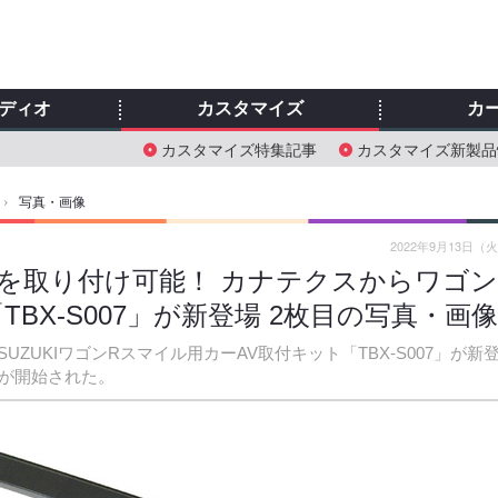
ディオ
カスタマイズ
カ
カスタマイズ特集記事
カスタマイズ新製品
›
写真・画像
2022年9月13日（
を取り付け可能！ カナテクスからワゴ
BX-S007」が新登場 2枚目の写真・画
UKIワゴンRスマイル用カーAV取付キット「TBX-S007」が新
売が開始された。