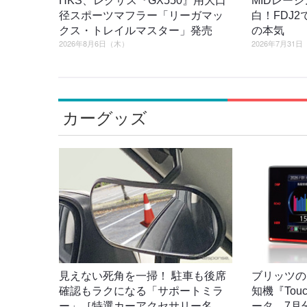
HKS、レクサス『GX550』用大口
MIDレー
径スポーツマフラー「リーガマッ
白！FDJ
クス・トレイルマスター」発売
の本気
2026年8月6日（木）
2026年7月31
カーグッズ
見えない死角を一掃！ 駐車も後席
ブリッツの
確認もラクになる「サポートミラ
知機『Tou
ー」［特選カーアクセサリー名
ータ、7月