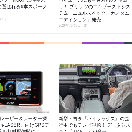
シング『R06』に待望の
ハイエースにも車検対応の4本出
2で選ばれる6本スポーク
し！ ブリッツのエキゾーストシス
テム「ニュルスペック・カスタム
日（金）
エディション」発売
2026年7月30日（木）
レーザー＆レーダー探
新型トヨタ『ハイラックス』の走
ch-LASER』向けGPSデ
行中でもテレビ視聴！ データシス
分を無料配信開始
テム「TV-KIT」が発売