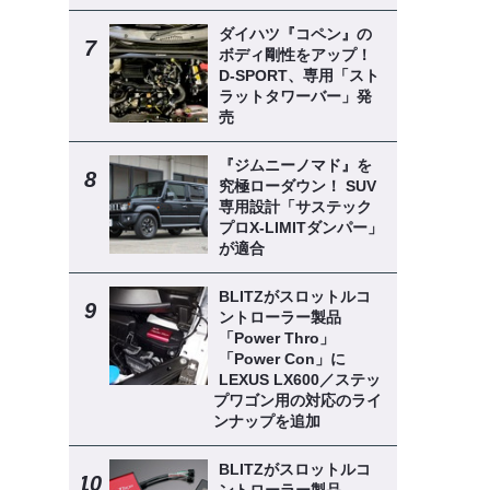
ダイハツ『コペン』の
ボディ剛性をアップ！
D-SPORT、専用「スト
ラットタワーバー」発
売
『ジムニーノマド』を
究極ローダウン！ SUV
専用設計「サステック
プロX-LIMITダンパー」
が適合
BLITZがスロットルコ
ントローラー製品
「Power Thro」
「Power Con」に
LEXUS LX600／ステッ
プワゴン用の対応のライ
ンナップを追加
BLITZがスロットルコ