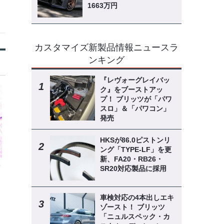
1663万円
カスタマイズ新製品情報ニュースラ
ンキング
『レヴォーグレイバッ
ク』をブーストアッ
プ！ ブリッツが「パワ
スロ」＆「パワコン」
発売
HKSが86.0ピストンリ
ング「TYPE-LF」を更
新、FA20・RB26・
SR20対応製品に採用
車検対応の4本出しエキ
ゾースト！ ブリッツ
「ニュルスペック・カ