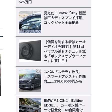
525万円
見えた！ BMW『X2』新型
は巨大ディスプレイ採用、
コックピット全面刷新
［低音を制する者はカーオ
ーディオを制す!］第13回
パワフル派もナチュラル派
も「ボックスサブウーファ
ー」に要注目！
スバル『ステラ』改良、
「スマートアシスト」性能
向上…136万9500円から
BMW M2 CSに「Edition
EDGE」、カーボン製パー
ツで軽量化…40台限定で