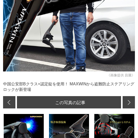
《画像提供 昌騰》
中国公安部Bクラス+認定錠を使用！ MAXWINから盗難防止ステアリング
ロックが新登場
この写真の記事