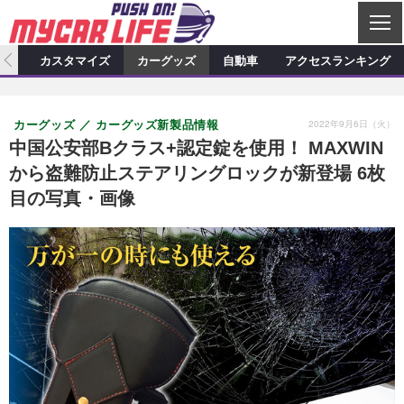
C
L
O
ィオ
カスタマイズ
カーグッズ
自動車
アクセスランキング
S
カーオーディオ
E
特集記事
新製品情報
カスタマイズ
2022年9月6日（火）
カーグッズ
カーグッズ新製品情報
プロショップ検索
ショップ訪問記
カスタマイズ特集記事
カスタマイズ新製品情報
カーグッズ
中国公安部Bクラス+認定錠を使用！ MAXWIN
から盗難防止ステアリングロックが新登場 6枚
カーオーディオニュース
デモカー製作記
カスタマイズニュース
カーグッズ特集記事
カーグッズ新製品情報
自動車
目の写真・画像
その他
カーグッズニュース
ニュース
試乗記
アクセスランキング
スクープ