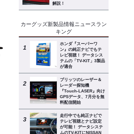
解説！
》
カーグッズ新製品情報ニュースラン
キング
ホンダ『スーパーワ
ン』の純正ナビでもテ
レビ視聴！ データシス
テムの「TV-KIT」3製品
が適合
ブリッツのレーザー＆
レーダー探知機
『Touch-LASER』向け
GPSデータ、7月分を無
料配信開始
走行中でも純正ナビで
テレビ視聴とナビ設定
が可能！ データシステ
ムのTV-KITにNISSAN