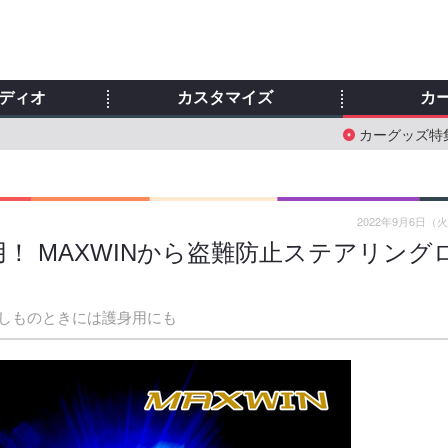
ディオ
カスタマイズ
カ
カーグッズ特
2022年9月6日（
！ MAXWINから盗難防止ステアリング
しものときには護身用にも