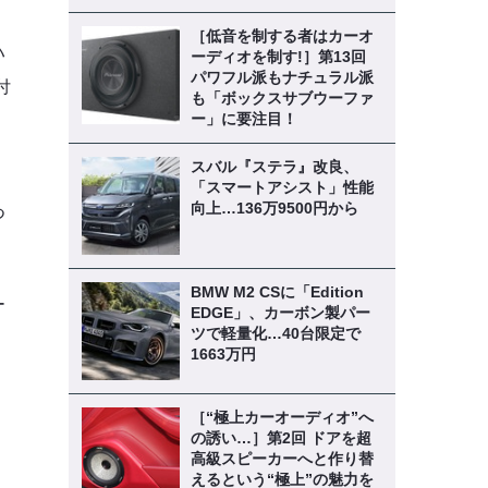
［低音を制する者はカーオ
ハ
ーディオを制す!］第13回
パワフル派もナチュラル派
付
も「ボックスサブウーファ
ー」に要注目！
スバル『ステラ』改良、
く
「スマートアシスト」性能
向上…136万9500円から
つ
BMW M2 CSに「Edition
ー
EDGE」、カーボン製パー
ツで軽量化…40台限定で
1663万円
［“極上カーオーディオ”へ
の誘い…］第2回 ドアを超
高級スピーカーへと作り替
えるという“極上”の魅力を