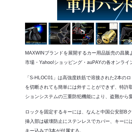
MAXWINブランドを展開するカー用品販売の昌騰
市場・Yahoo!ショッピング・auPAYの各オンラ
「S-HLOC01」は高強度鉄筋で溶接された2本
を切断されても簡単には外すことができず、特許
ションシステムの三重防犯機能により、盗難から
ロックを固定するキーには、なんと中国公安部Bク
挿入部は破壊防止にステンレスでカバー、キーに
キー込みで3本が付属する。