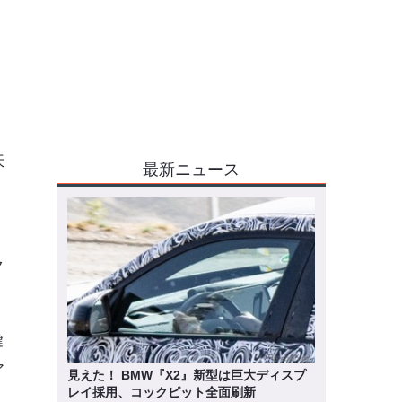
天
最新ニュース
ク
鍵
ア
見えた！ BMW『X2』新型は巨大ディスプ
レイ採用、コックピット全面刷新