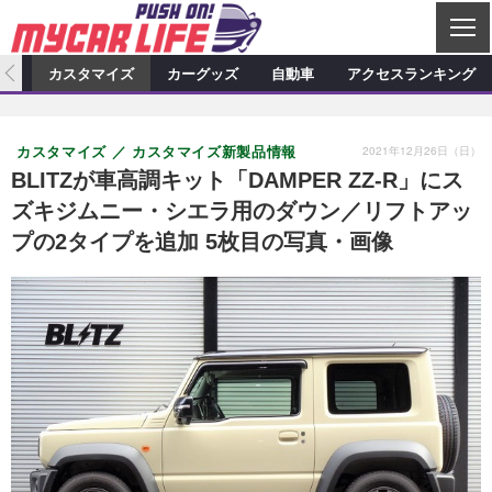
C
L
O
ィオ
カスタマイズ
カーグッズ
自動車
アクセスランキング
S
カーオーディオ
E
特集記事
新製品情報
カスタマイズ
2021年12月26日（日）
カスタマイズ
カスタマイズ新製品情報
プロショップ検索
ショップ訪問記
カスタマイズ特集記事
カスタマイズ新製品情報
カーグッズ
BLITZが車高調キット「DAMPER ZZ-R」にス
ズキジムニー・シエラ用のダウン／リフトアッ
カーオーディオニュース
デモカー製作記
カスタマイズニュース
カーグッズ特集記事
カーグッズ新製品情報
自動車
プの2タイプを追加 5枚目の写真・画像
その他
カーグッズニュース
ニュース
試乗記
アクセスランキング
スクープ