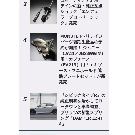
日産『ティアナ』用、
テインの新・純正互換
ショック「エンデュ
ラ・プロ・ベーシッ
ク」発売
MONSTERヘリテイジ
パーツ復刻生産品の予
約が開始！ ジムニー
（JA11／JB23W前期）
用・カプチーノ
（EA21R）用「エキゾ
ーストマニホールド 遮
熱プレートセット」が新
発売
『シビックタイプR』の
純正制御を活かしてロ
ーダウンと車高調整、
ブリッツの新型スプリ
ング「DAMPER ZZ-R
A」