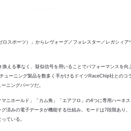
S（ゼロスポーツ）」
から
レヴォーグ／フォレスター／レガシィア
書き換える事なく、疑似信号を用いることでパフォーマンスを向
プチューニング製品を数多く手がける
ドイツRaceChip社
とのコ
ューニングパーツだ。
クマニホールド」「カム角」「エアフロ」の4つに専用ハーネス
ング済みの電子データが機能する仕組み。モードは7段階あり、
なっている。