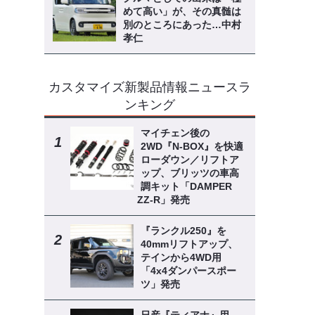
めて高い」が、その真髄は
別のところにあった…中村
孝仁
カスタマイズ新製品情報ニュースラ
ンキング
マイチェン後の
2WD『N-BOX』を快適
ローダウン／リフトア
ップ、ブリッツの車高
調キット「DAMPER
ZZ-R」発売
『ランクル250』を
40mmリフトアップ、
テインから4WD用
「4x4ダンパースポー
ツ」発売