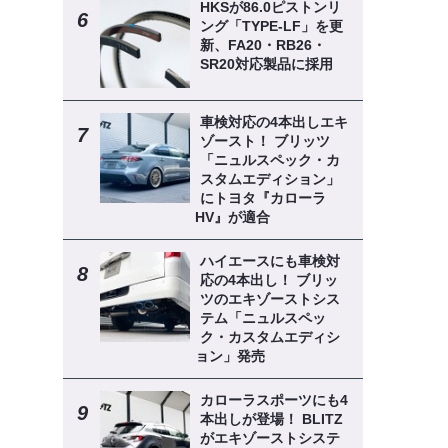
HKSが86.0ピストンリ
ング「TYPE-LF」を更
新、FA20・RB26・
SR20対応製品に採用
車検対応の4本出しエキ
ゾースト！ ブリッツ
「ニュルスペック・カ
スタムエディション」
にトヨタ『カローラ
HV』が適合
ハイエースにも車検対
応の4本出し！ ブリッ
ツのエキゾーストシス
テム「ニュルスペッ
ク・カスタムエディシ
ョン」発売
カローラスポーツにも4
本出しが登場！ BLITZ
がエキゾーストシステ