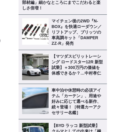
部材編」細かなところにまでこだわると楽
しさ倍増！
マイチェン後の2WD『N-
BOX』を快適ローダウン／
リフトアップ、ブリッツの
車高調キット「DAMPER
り
ZZ-R」発売
【マツダスピリットレーシ
ング ロードスター12R 新型
試乗】＋300万円の価値を
》
体感できるか？…中村孝仁
車中泊や休憩時の必須アイ
テム「カーテン」、用途や
好みに応じて選べる新作、
続々登場！［特選カーアク
セサリー名鑑］
【BYD ラッコ 新型試乗】
クルマとしての出来は「極