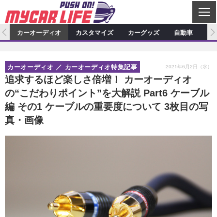
C
L
O
ム
カーオーディオ
カスタマイズ
カーグッズ
自動車
ア
S
カーオーディオ
E
特集記事
新製品情報
カスタマイズ
2021年6月2日（水）
カーオーディオ
カーオーディオ特集記事
プロショップ検索
ショップ訪問記
カスタマイズ特集記事
カスタマイズ新製品情報
カーグッズ
追求するほど楽しさ倍増！ カーオーディオ
の“こだわりポイント”を大解説 Part6 ケーブル
カーオーディオニュース
デモカー製作記
カスタマイズニュース
カーグッズ特集記事
カーグッズ新製品情報
自動車
編 その1 ケーブルの重要度について 3枚目の写
その他
カーグッズニュース
ニュース
試乗記
アクセスランキング
真・画像
スクープ