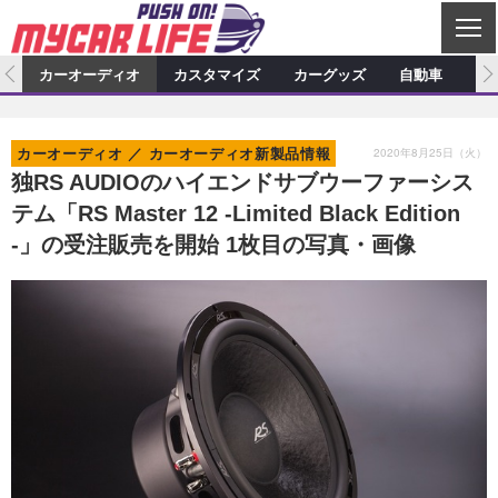
C
L
O
ム
カーオーディオ
カスタマイズ
カーグッズ
自動車
ア
S
カーオーディオ
E
特集記事
新製品情報
カスタマイズ
2020年8月25日（火）
カーオーディオ
カーオーディオ新製品情報
プロショップ検索
ショップ訪問記
カスタマイズ特集記事
カスタマイズ新製品情報
カーグッズ
独RS AUDIOのハイエンドサブウーファーシス
テム「RS Master 12 -Limited Black Edition
カーオーディオニュース
デモカー製作記
カスタマイズニュース
カーグッズ特集記事
カーグッズ新製品情報
自動車
-」の受注販売を開始 1枚目の写真・画像
その他
カーグッズニュース
ニュース
試乗記
アクセスランキング
スクープ