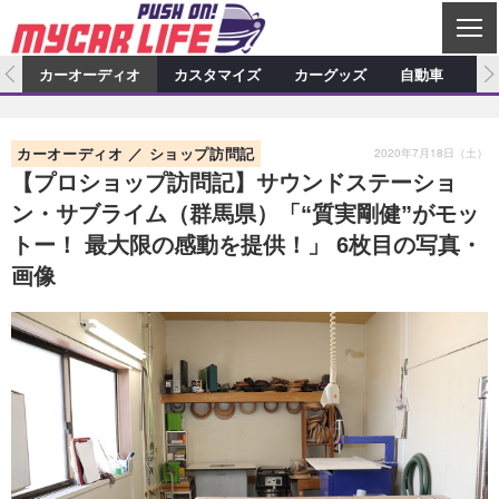
C
L
O
ム
カーオーディオ
カスタマイズ
カーグッズ
自動車
ア
S
カーオーディオ
E
特集記事
新製品情報
カスタマイズ
2020年7月18日（土）
カーオーディオ
ショップ訪問記
プロショップ検索
ショップ訪問記
カスタマイズ特集記事
カスタマイズ新製品情報
カーグッズ
【プロショップ訪問記】サウンドステーショ
ン・サブライム（群馬県）「“質実剛健”がモッ
カーオーディオニュース
デモカー製作記
カスタマイズニュース
カーグッズ特集記事
カーグッズ新製品情報
自動車
トー！ 最大限の感動を提供！」 6枚目の写真・
その他
カーグッズニュース
ニュース
試乗記
アクセスランキング
画像
スクープ