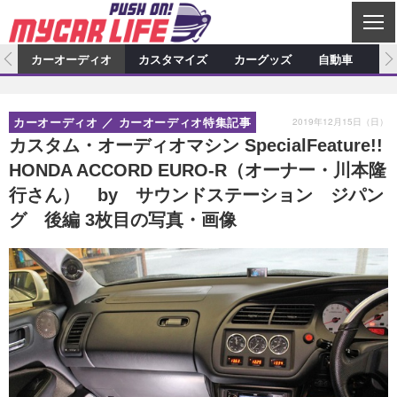
C
L
O
ム
カーオーディオ
カスタマイズ
カーグッズ
自動車
ア
S
カーオーディオ
E
特集記事
新製品情報
カスタマイズ
2019年12月15日（日）
カーオーディオ
カーオーディオ特集記事
プロショップ検索
ショップ訪問記
カスタマイズ特集記事
カスタマイズ新製品情報
カーグッズ
カスタム・オーディオマシン SpecialFeature!!
HONDA ACCORD EURO-R（オーナー・川本隆
カーオーディオニュース
デモカー製作記
カスタマイズニュース
カーグッズ特集記事
カーグッズ新製品情報
自動車
行さん） by サウンドステーション ジパン
その他
カーグッズニュース
ニュース
試乗記
アクセスランキング
グ 後編 3枚目の写真・画像
スクープ