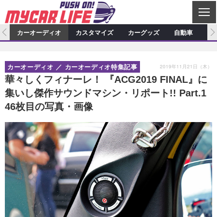
C
L
O
ム
カーオーディオ
カスタマイズ
カーグッズ
自動車
ア
S
カーオーディオ
E
特集記事
新製品情報
カスタマイズ
2019年11月21日（木）
カーオーディオ
カーオーディオ特集記事
プロショップ検索
ショップ訪問記
カスタマイズ特集記事
カスタマイズ新製品情報
カーグッズ
華々しくフィナーレ！ 『ACG2019 FINAL』に
集いし傑作サウンドマシン・リポート!! Part.1
カーオーディオニュース
デモカー製作記
カスタマイズニュース
カーグッズ特集記事
カーグッズ新製品情報
自動車
46枚目の写真・画像
その他
カーグッズニュース
ニュース
試乗記
アクセスランキング
スクープ