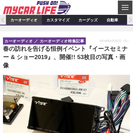
C
L
O
ム
カーオーディオ
カスタマイズ
カーグッズ
自動車
ア
S
カーオーディオ
E
特集記事
新製品情報
カスタマイズ
2019年4月22日（月）
カーオーディオ
カーオーディオ特集記事
プロショップ検索
ショップ訪問記
カスタマイズ特集記事
カスタマイズ新製品情報
カーグッズ
春の訪れを告げる恒例イベント『イースセミナ
ー & ショー2019』、開催!! 53枚目の写真・画
カーオーディオニュース
デモカー製作記
カスタマイズニュース
カーグッズ特集記事
カーグッズ新製品情報
自動車
像
その他
カーグッズニュース
ニュース
試乗記
アクセスランキング
スクープ