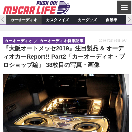
C
L
O
ム
カーオーディオ
カスタマイズ
カーグッズ
自動車
ア
S
カーオーディオ
E
特集記事
新製品情報
カスタマイズ
2019年2月19日（火）
カーオーディオ
カーオーディオ特集記事
プロショップ検索
ショップ訪問記
カスタマイズ特集記事
カスタマイズ新製品情報
カーグッズ
『大阪オートメッセ2019』注目製品 & オーデ
ィオカーReport!! Part2「カーオーディオ・プ
カーオーディオニュース
デモカー製作記
カスタマイズニュース
カーグッズ特集記事
カーグッズ新製品情報
自動車
ロショップ編」 38枚目の写真・画像
その他
カーグッズニュース
ニュース
試乗記
アクセスランキング
スクープ