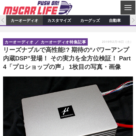
C
L
O
ム
カーオーディオ
カスタマイズ
カーグッズ
自動車
ア
S
カーオーディオ
E
特集記事
新製品情報
カスタマイズ
2019年2月16日（土）
カーオーディオ
カーオーディオ特集記事
プロショップ検索
ショップ訪問記
カスタマイズ特集記事
カスタマイズ新製品情報
カーグッズ
リーズナブルで高性能!? 期待の“パワーアンプ
内蔵DSP”登場！ その実力を全方位検証！ Part
カーオーディオニュース
デモカー製作記
カスタマイズニュース
カーグッズ特集記事
カーグッズ新製品情報
自動車
4「プロショップの声」 1枚目の写真・画像
その他
カーグッズニュース
ニュース
試乗記
アクセスランキング
スクープ