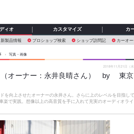
ディオ
カスタマイズ
カ
新製品情報
プロショップ検索
ショップ訪問記
カーオー
事
›
写真・画像
2018年11月21日（
VW ゴルフ（オーナー：永井良晴さん） by 東京
ウンドを向上させたオーナーの永井さん。さらに上のレベルを目指し
車楽で実践。想像以上の高音質を手に入れて充実のオーディオライ