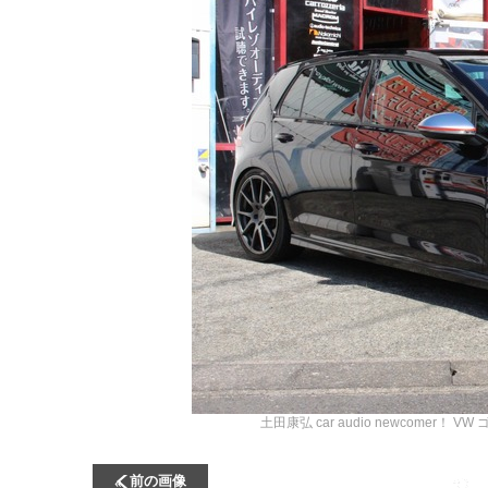
土田康弘
car audio newcome
前の画像