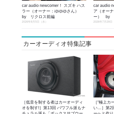
car audio newcomer！ スズキ ハス
car audi
ラー（オーナー：ゆゆゆさん）
ア（オーナ
by リクロス前編
ー） by
2026年8月5日（水）
2026年7月29
カーオーディオ特集記事
［低音を制する者はカーオーディ
［“極上カ
オを制す!］第13回 パワフル派もナ
い…］第2
チュラル派も「ボックスサブウー
ーへと作り