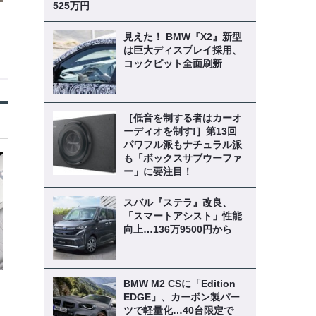
525万円
見えた！ BMW『X2』新型
は巨大ディスプレイ採用、
コックピット全面刷新
［低音を制する者はカーオ
ーディオを制す!］第13回
パワフル派もナチュラル派
も「ボックスサブウーファ
ー」に要注目！
スバル『ステラ』改良、
「スマートアシスト」性能
向上…136万9500円から
BMW M2 CSに「Edition
EDGE」、カーボン製パー
ロ
ツで軽量化…40台限定で