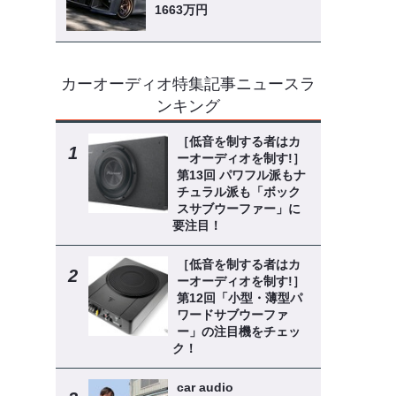
1663万円
カーオーディオ特集記事ニュースラ
ンキング
［低音を制する者はカ
ーオーディオを制す!］
第13回 パワフル派もナ
チュラル派も「ボック
スサブウーファー」に
要注目！
［低音を制する者はカ
ーオーディオを制す!］
第12回「小型・薄型パ
ワードサブウーファ
ー」の注目機をチェッ
ク！
car audio