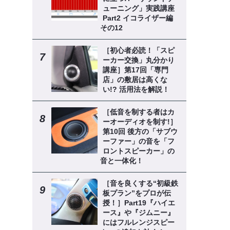
ューニング」実践講座
Part2 イコライザー編
その12
［初心者必読！「スピ
ーカー交換」丸分かり
講座］第17回「専門
店」の敷居は高くな
い!? 活用法を解説！
［低音を制する者はカ
ーオーディオを制す!］
第10回 後方の「サブウ
ーファー」の音を「フ
ロントスピーカー」の
音と一体化！
［音を良くする“初級鉄
板プラン”をプロが伝
授！］Part19『ハイエ
ース』や『ジムニー』
にはフルレンジスピー