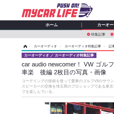
ホーム
カーオー
特集記事
ホーム
›
カーオーディオ
›
カーオーディオ特集記事
›
記
カーオーディオ
カーオーディオ特集記事
car audio newcomer！ 
車楽 後編 2枚目の写真・画像
コーデイングの技術を使って愛車のゴルフVIIのサ
スピーカーの交換を埼玉県のプロショップである東京
フを楽しんでいる。