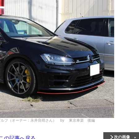
r！ VW ゴルフ（オーナー：永井良晴さん） by 東京車楽 後編
次の画像
この記事へ戻る