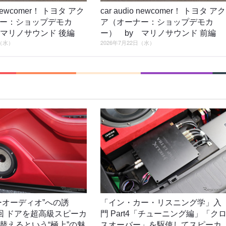
o newcomer！ トヨタ アク
car audio newcomer！ トヨタ アク
ー：ショップデモカ
ア（オーナー：ショップデモカ
 マリノサウンド 後編
ー） by マリノサウンド 前編
日（水）
2026年7月22日（水）
ーオーディオ”への誘
「イン・カー・リスニング学」入
回 ドアを超高級スピーカ
門 Part4「チューニング編」「ク
替えるという“極上”の魅
スオーバー」を駆使してスピーカ