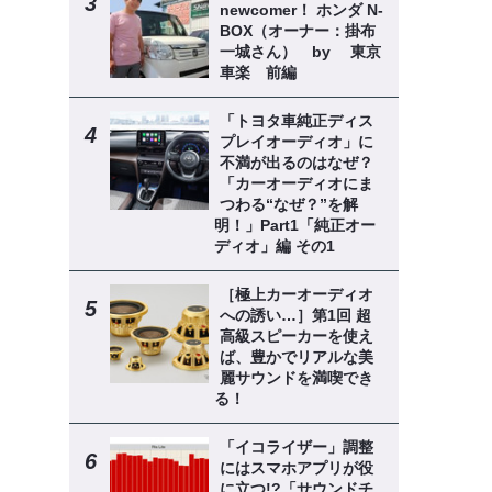
newcomer！ ホンダ N-
BOX（オーナー：掛布
一城さん） by 東京
車楽 前編
「トヨタ車純正ディス
プレイオーディオ」に
不満が出るのはなぜ？
「カーオーディオにま
つわる“なぜ？”を解
明！」Part1「純正オー
ディオ」編 その1
［極上カーオーディオ
への誘い…］第1回 超
高級スピーカーを使え
ば、豊かでリアルな美
麗サウンドを満喫でき
る！
「イコライザー」調整
にはスマホアプリが役
に立つ!?「サウンドチ