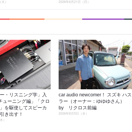
日（火）
2026年6月21日（日）
ー・リスニング学」入
car audio newcomer！ スズキ ハス
4「チューニング編」「クロ
ラー（オーナー：ゆゆゆさん）
」を駆使してスピーカ
by リクロス前編
2026年8月5日（水）
引き出す！
（木）