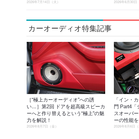
2026年7月14日（火）
2026年6月30
カーオーディオ特集記事
［“極上カーオーディオ”への誘
「イン・カ
い…］第2回 ドアを超高級スピーカ
門 Part
ーへと作り替えるという“極上”の魅
スオーバー
力を解説！
ーの性能を
2026年8月7日（金）
2026年8月6日