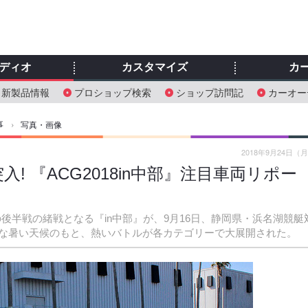
ディオ
カスタマイズ
カ
新製品情報
プロショップ検索
ショップ訪問記
カーオー
事
›
写真・画像
2018年9月24日（
 『ACG2018in中部』注目車両リポー
の後半戦の緒戦となる『in中部』が、9月16日、静岡県・浜名湖競艇
な暑い天候のもと、熱いバトルが各カテゴリーで大展開された。