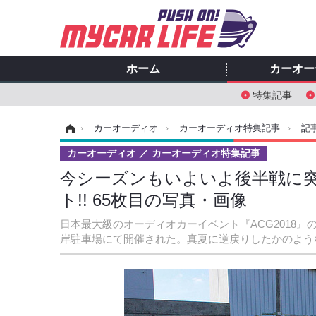
ホーム
カーオー
特集記事
ホーム
›
カーオーディオ
›
カーオーディオ特集記事
›
記
カーオーディオ
カーオーディオ特集記事
今シーズンもいよいよ後半戦に突入!
ト!! 65枚目の写真・画像
日本最大級のオーディオカーイベント『ACG2018』
岸駐車場にて開催された。真夏に逆戻りしたかのよう