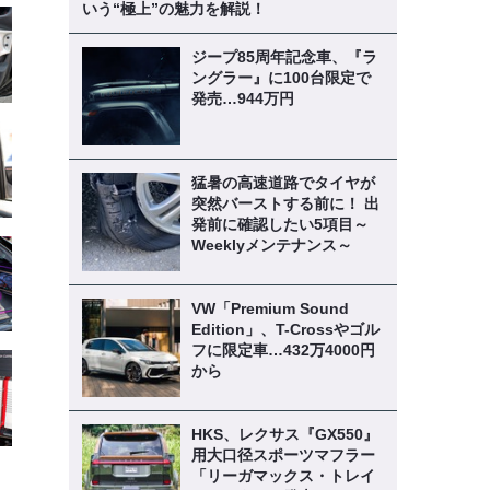
いう“極上”の魅力を解説！
ジープ85周年記念車、『ラ
ングラー』に100台限定で
発売…944万円
猛暑の高速道路でタイヤが
突然バーストする前に！ 出
発前に確認したい5項目～
Weeklyメンテナンス～
VW「Premium Sound
Edition」、T-Crossやゴル
フに限定車…432万4000円
から
HKS、レクサス『GX550』
用大口径スポーツマフラー
「リーガマックス・トレイ