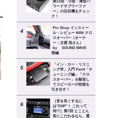
第12回「小型・薄型パ
ワードサブウーファ
ー」の注目機をチェッ
ク！
Pro Shop インストー
ル・レビュー MINI クロ
スオーバー（オーナ
ー：古渡 浩さん）
by SOUND WAVE
後編
「イン・カー・リスニ
ング学」入門 Part4「チ
ューニング編」「クロ
スオーバー」を駆使し
てスピーカーの性能を
引き出す！
［音を良くするに
は“DSP”！ これって
何!?］第7回 とことん
音にこだわるなら、選