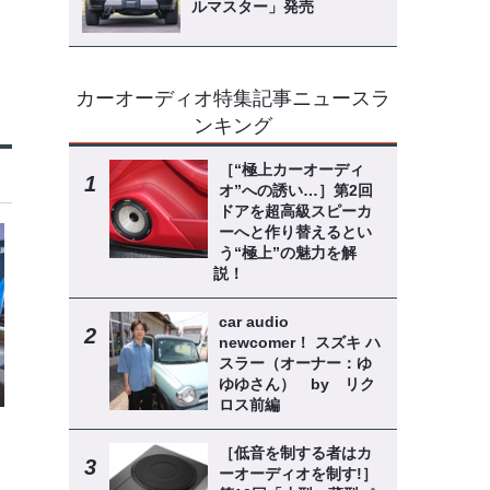
ルマスター」発売
カーオーディオ特集記事ニュースラ
ンキング
［“極上カーオーディ
オ”への誘い…］第2回
ドアを超高級スピーカ
ーへと作り替えるとい
う“極上”の魅力を解
説！
car audio
newcomer！ スズキ ハ
スラー（オーナー：ゆ
ゆゆさん） by リク
ロス前編
［低音を制する者はカ
ーオーディオを制す!］