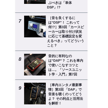
ぶべきは「単体
DSP」!?
［音を良くするに
は“DSP”！ これって
何!?］第3回「カースピ
ーカーは取り付け状況
に応じて基礎設定を変
えるべき」ってどういう
こと？
音的に有利なの
は“DAP“？ これを車内
で使いこなすコツと
は…。「ソースユニッ
ト学・入門」第7回
［車内エンタメ最新事
情］第3回 「DAP」で
音楽を聴くのってどう
よ？ その利点と活用法
を解析！