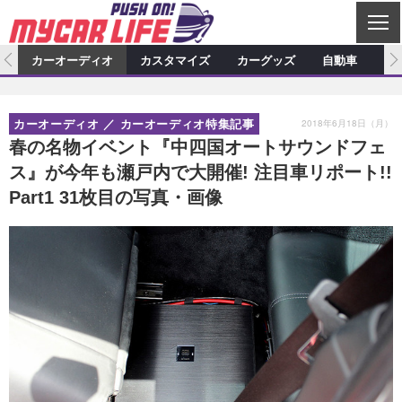
C
L
O
ム
カーオーディオ
カスタマイズ
カーグッズ
自動車
ア
S
カーオーディオ
E
特集記事
新製品情報
カスタマイズ
2018年6月18日（月）
カーオーディオ
カーオーディオ特集記事
プロショップ検索
ショップ訪問記
カスタマイズ特集記事
カスタマイズ新製品情報
カーグッズ
春の名物イベント『中四国オートサウンドフェ
ス』が今年も瀬戸内で大開催! 注目車リポート!!
カーオーディオニュース
デモカー製作記
カスタマイズニュース
カーグッズ特集記事
カーグッズ新製品情報
自動車
Part1 31枚目の写真・画像
その他
カーグッズニュース
ニュース
試乗記
アクセスランキング
スクープ