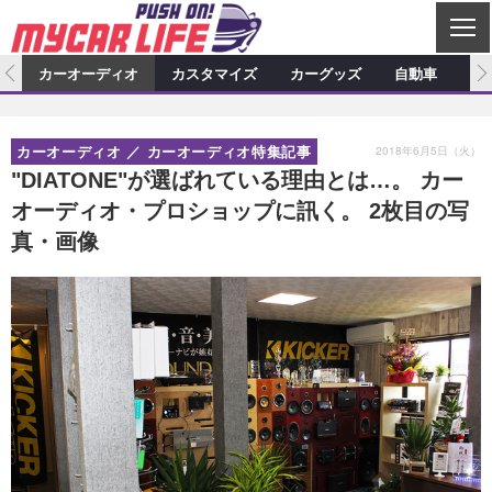
C
L
O
ム
カーオーディオ
カスタマイズ
カーグッズ
自動車
ア
S
カーオーディオ
E
特集記事
新製品情報
カスタマイズ
2018年6月5日（火）
カーオーディオ
カーオーディオ特集記事
プロショップ検索
ショップ訪問記
カスタマイズ特集記事
カスタマイズ新製品情報
カーグッズ
"DIATONE"が選ばれている理由とは…。 カー
オーディオ・プロショップに訊く。 2枚目の写
カーオーディオニュース
デモカー製作記
カスタマイズニュース
カーグッズ特集記事
カーグッズ新製品情報
自動車
真・画像
その他
カーグッズニュース
ニュース
試乗記
アクセスランキング
スクープ