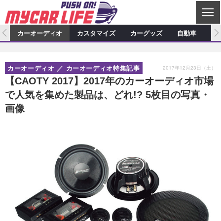
C
L
O
ム
カーオーディオ
カスタマイズ
カーグッズ
自動車
ア
S
カーオーディオ
E
特集記事
新製品情報
カスタマイズ
2017年12月23日（土）
カーオーディオ
カーオーディオ特集記事
プロショップ検索
ショップ訪問記
カスタマイズ特集記事
カスタマイズ新製品情報
カーグッズ
【CAOTY 2017】2017年のカーオーディオ市場
で人気を集めた製品は、どれ!? 5枚目の写真・
カーオーディオニュース
デモカー製作記
カスタマイズニュース
カーグッズ特集記事
カーグッズ新製品情報
自動車
画像
その他
カーグッズニュース
ニュース
試乗記
アクセスランキング
スクープ