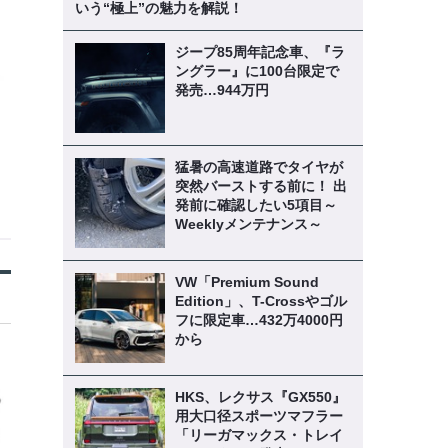
いう“極上”の魅力を解説！
ジープ85周年記念車、『ラ
ングラー』に100台限定で
発売…944万円
猛暑の高速道路でタイヤが
突然バーストする前に！ 出
発前に確認したい5項目～
Weeklyメンテナンス～
VW「Premium Sound
Edition」、T-Crossやゴル
フに限定車…432万4000円
から
HKS、レクサス『GX550』
用大口径スポーツマフラー
「リーガマックス・トレイ