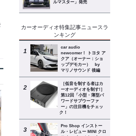
ルマスター」発売
登
カーオーディオ特集記事ニュースラ
ンキング
car audio
newcomer！ トヨタ ア
クア（オーナー：ショ
ップデモカー） by
マリノサウンド 後編
［低音を制する者はカ
ーオーディオを制す!］
第12回「小型・薄型パ
ワードサブウーファ
ー」の注目機をチェッ
ク！
Pro Shop インストー
ル・レビュー MINI クロ