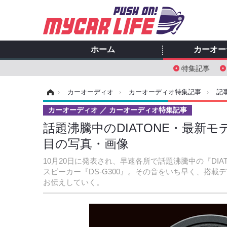
ホーム
カーオー
特集記事
ホーム
›
カーオーディオ
›
カーオーディオ特集記事
›
記
カーオーディオ
カーオーディオ特集記事
話題沸騰中のDIATONE・最新モデ
目の写真・画像
10月20日に発表され、早速各所で話題沸騰中の『DIATON
スピーカー『DS-G300』。その音をいち早く、搭
お伝えしていく。