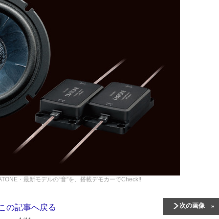
TONE・最新モデルの“音”を、搭載デモカーでCheck!!
次の画像
この記事へ戻る