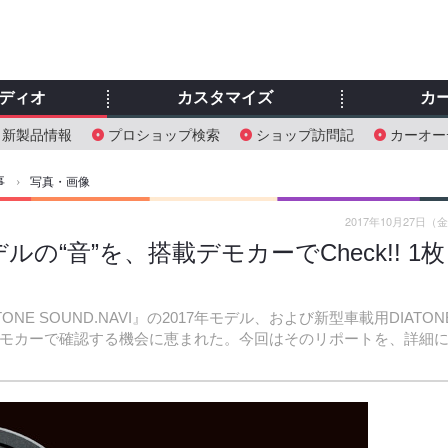
ディオ
カスタマイズ
カ
新製品情報
プロショップ検索
ショップ訪問記
カーオー
事
›
写真・画像
2017年10月27日（
ルの“音”を、搭載デモカーでCheck!! 1枚
E SOUND.NAVI』の2017年モデル、および新型車載用DIATON
載デモカーで確認する機会に恵まれた。今回はそのリポートを、詳細