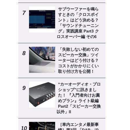
サブウーファーを鳴ら
すときの「クロスポイ
ント」はどう決める？
「サウンドチューニン
グ」実践講座 Part3 ク
ロスオーバー編 その6
「失敗しない初めての
スピーカー交換」ツイ
ーターはどう付ける？
コストがかかりにくい
取り付け方を公開！
“カーオーディオ・プロ
ショップ”に訊きまし
た！ 『入門者向けお薦
めプラン』ライト級編
Part2「スピーカー交換
以外」ll
［車内エンタメ最新事