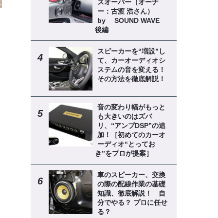
スオーバー（オーナ
ー：古渡 浩さん）
by SOUND WAVE
後編
スピーカーを“増設”し
て、カーオーディオシ
ステムの音を変える！
その方法を徹底解説！
音の変わり幅がもっと
も大きいのはズバ
リ、“アンプDSP”の追
加！［初めてのカーオ
ーディオ“とってお
き”をプロが提案］
車のスピーカー、交換
の際の配線作業の基礎
知識、徹底解説！ 自
分でやる？ プロに任せ
る？