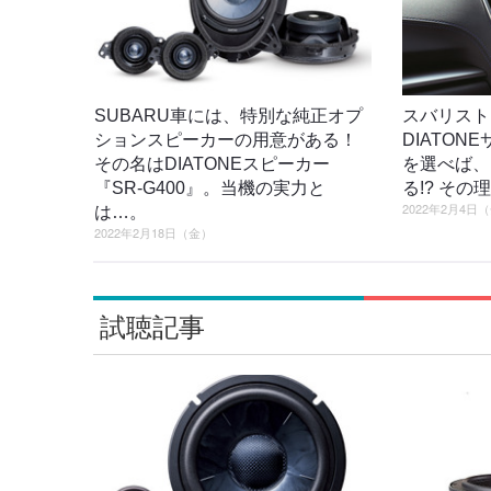
SUBARU車には、特別な純正オプ
スバリスト
ションスピーカーの用意がある！
DIATO
その名はDIATONEスピーカー
を選べば、
『SR-G400』。当機の実力と
る!? そ
2022年2月4日
は…。
2022年2月18日（金）
試聴記事