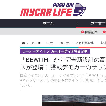
ホーム
カーオー
特集記事
ホーム
›
カーオーディオ
›
カーオーディオ特集記事
›
記
カーオーディオ
カーオーディオ特集記事
「BEWITH」から完全新設計の高音
ズが登場！ 搭載デモカーのサウ
国産ハイエンドカーオーディオブランド「BEWITH」か
AM』シリーズ。その新しさのポイント、利点、そし
ていく。