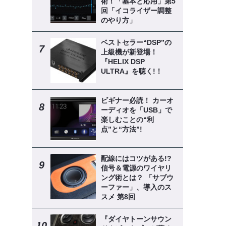
術！「基本と応用」第5
回「イコライザー調整
のやり方」
ベストセラー“DSP”の
上級機が新登場！
『HELIX DSP
ULTRA』を聴く!！
ビギナー必読！ カーオ
ーディオを「USB」で
楽しむことの“利
点”と“方法”!
配線にはコツがある!?
信号＆電源のワイヤリ
ング術とは？ 「サブウ
ーファー」、導入のス
スメ 第8回
『ダイヤトーンサウン