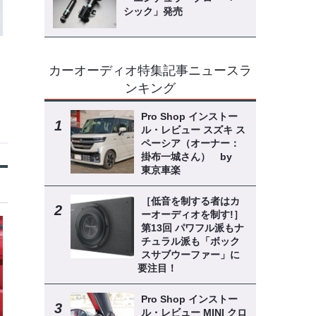
シック」発売
カーオーディオ特集記事ニュースラ
ンキング
Pro Shop インストー
ル・レビュー スズキ ス
ペーシア（オーナー：
掛布一城さん） by
東京車楽
［低音を制する者はカ
ーオーディオを制す!］
第13回 パワフル派もナ
チュラル派も「ボック
スサブウーファー」に
要注目！
Pro Shop インストー
ル・レビュー MINI クロ