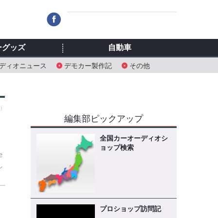
ーグッズ
自動車
ディオニュース
デモカー製作記
その他
金）
編集部ピックアップ
像
全国カーオーディオシ
ョップ検索
e
し
プロショップ訪問記