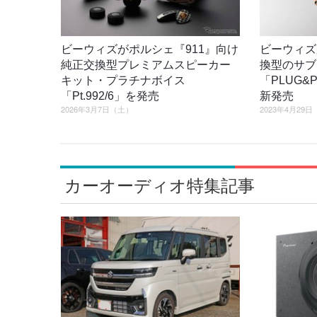
ビーウィズがポルシェ『911』向け
ビーウィズ
純正交換型プレミアムスピーカー
換型のサブ
キット・プラチナボイス
「PLUG&P
「Pt.992/6」を発売
新発売
2026年3月7日（土）
2023年4月29
カーオーディオ特集記事