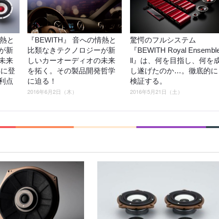
情熱と
『BEWITH』 音への情熱と
驚愕のフルシステム
が新
比類なきテクノロジーが新
『BEWITH Royal Ensembl
未来
しいカーオーディオの未来
ll』は、何を目指し、何を
6年に登
を拓く。その製品開発哲学
し遂げたのか…。徹底的に
利点
に迫る！
検証する。
2016年6月2日（木）
2016年5月21日（土）