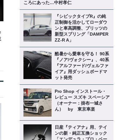
ころにあった…中村孝仁
『シビックタイプR』の純
正制御を活かしてローダウ
ンと車高調整、ブリッツの
e
新型スプリング「DAMPER
成
ZZ-R A」
酷暑から愛車を守る！ 90系
『ノア/ヴォクシー』、40系
『アルファード/ヴェルファ
イア』用ダッシュボードマ
ット発売
Pro Shop インストール・
レビュー スズキ スペーシア
（オーナー：掛布一城さ
ん） by 東京車楽
日産『ティアナ』用、テイ
ンの新・純正互換ショック
「エンデュラ・プロ・ベー