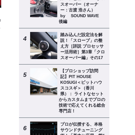
スオーバー（オーナ
ー：古渡 浩さん）
by SOUND WAVE
カ
後編
魅
踏み込んだ設定法を解
説！「スロープ」の整
え方［詳説 プロセッサ
ー活用術］第3章「クロ
スオーバー編」その17
【プロショップ訪問
記】PIT HOUSE
KOSUGI＜ピットハウ
スコスギ＞（香川
県）： ライトなセット
からカスタムまでプロの
技術で応えてくれる総合
専門店！
プロが伝授する、本格
サウンドチューニング