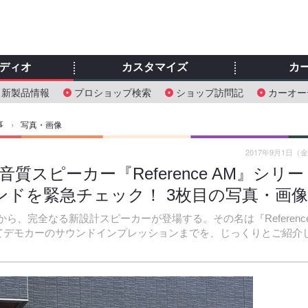
ディオ
カスタマイズ
カ
新製品情報
プロショップ検索
ショップ訪問記
カーオー
事
›
写真・画像
2017年9月1日（
質スピーカー『Reference AM』シリー
ンドを緊急チェック！ 3枚目の写真・画
ら、完全なる新設計スピーカーが登場する。その名は『Referenc
てデモカーのサウンドインプレッションまでを、じっくりとご紹介