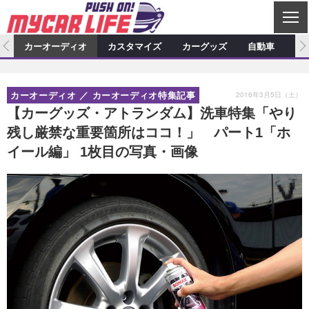
C
L
O
ム
カーオーディオ
カスタマイズ
カーグッズ
自動車
ア
S
カーオーディオ
E
特集記事
新製品情報
カスタマイズ
2016年3月5日（土）
カーオーディオ
カーオーディオ特集記事
プロショップ検索
ショップ訪問記
カスタマイズ特集記事
カスタマイズ新製品情報
カーグッズ
【カーグッズ・アトランダム】洗車特集「やり
残し厳禁な重要箇所はココ！」 パート1「ホ
カーオーディオニュース
デモカー製作記
カスタマイズニュース
カーグッズ特集記事
カーグッズ新製品情報
自動車
イール編」 1枚目の写真・画像
その他
カーグッズニュース
ニュース
試乗記
アクセスランキング
スクープ