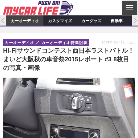
C
L
O
ム
カーオーディオ
カスタマイズ
カーグッズ
自動車
ア
S
カーオーディオ
E
特集記事
新製品情報
カスタマイズ
2015年12月12日（土）
カーオーディオ
カーオーディオ特集記事
プロショップ検索
ショップ訪問記
カスタマイズ特集記事
カスタマイズ新製品情報
カーグッズ
Hi-Fiサウンドコンテスト西日本ラストバトル！
まいど大阪秋の車音祭2015レポート #3 8枚目
カーオーディオニュース
デモカー製作記
カスタマイズニュース
カーグッズ特集記事
カーグッズ新製品情報
自動車
の写真・画像
その他
カーグッズニュース
ニュース
試乗記
アクセスランキング
スクープ