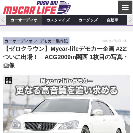
C
L
O
ム
カーオーディオ
カスタマイズ
カーグッズ
自動車
ア
S
カーオーディオ
E
特集記事
新製品情報
カスタマイズ
2009年7月2日（木）
カーオーディオ
デモカー製作記
プロショップ検索
ショップ訪問記
カスタマイズ特集記事
カスタマイズ新製品情報
カーグッズ
【ゼロクラウン】Mycar-lifeデモカー企画 #22:
ついに出場！ ACG2009in関西 1枚目の写真・
カーオーディオニュース
デモカー製作記
カスタマイズニュース
カーグッズ特集記事
カーグッズ新製品情報
自動車
画像
その他
カーグッズニュース
ニュース
試乗記
アクセスランキング
スクープ