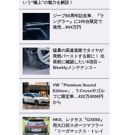
いう“極上”の魅力を解説！
ジープ85周年記念車、『ラ
ングラー』に100台限定で
発売…944万円
猛暑の高速道路でタイヤが
突然バーストする前に！ 出
発前に確認したい5項目～
Weeklyメンテナンス～
VW「Premium Sound
Edition」、T-Crossやゴル
フに限定車…432万4000円
から
HKS、レクサス『GX550』
用大口径スポーツマフラー
「リーガマックス・トレイ