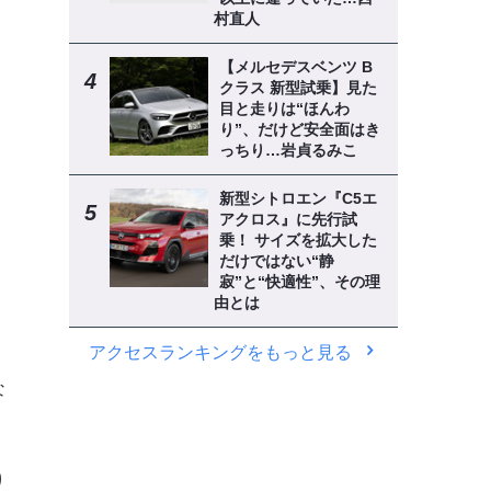
村直人
【メルセデスベンツ B
クラス 新型試乗】見た
目と走りは“ほんわ
り”、だけど安全面はき
っちり…岩貞るみこ
新型シトロエン『C5エ
アクロス』に先行試
乗！ サイズを拡大した
だけではない“静
寂”と“快適性”、その理
由とは
アクセスランキングをもっと見る
な
り