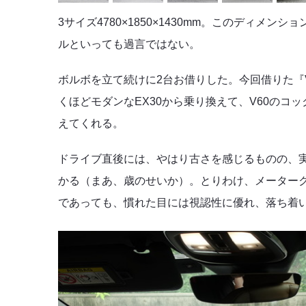
3サイズ4780×1850×1430mm。このディ
ルといっても過言ではない。
ボルボを立て続けに2台お借りした。今回借りた『V
くほどモダンなEX30から乗り換えて、V60の
えてくれる。
ドライブ直後には、やはり古さを感じるものの、実
かる（まあ、歳のせいか）。とりわけ、メーター
であっても、慣れた目には視認性に優れ、落ち着