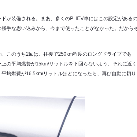
ドが装備される。まあ、多くのPHEV車にはこの設定がある
の勝手な思い込みから、今まで使ったことがなかった。だから
m。このうち2回は、往復で250km程度のロングドライブであ
上の平均燃費が15km/リットルを下回らないよう、それに近
均燃費が16.5km/リットルほどになったら、再び自動に切り