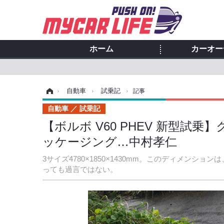
ホーム
カーオー
ホーム
›
自動車
›
試乗記
›
記事
自動車
試乗記
【ボルボ V60 PHEV 新型
ッケージング…中村孝仁
3サイズ4780×1850×1430mm。このディメン
っても過言ではない。