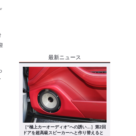
デ
付
迎
最新ニュース
わ
イ
［“極上カーオーディオ”への誘い…］第2回
ドアを超高級スピーカーへと作り替えると