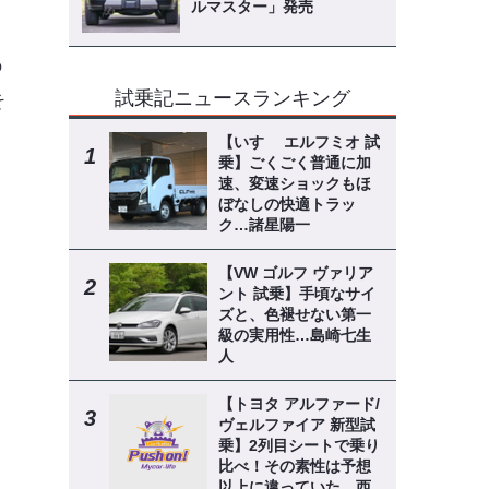
ルマスター」発売
の
試乗記ニュースランキング
そ
【いすゞ エルフミオ 試
乗】ごくごく普通に加
速、変速ショックもほ
ぼなしの快適トラッ
ク…諸星陽一
く
【VW ゴルフ ヴァリア
ント 試乗】手頃なサイ
ズと、色褪せない第一
級の実用性…島崎七生
人
【トヨタ アルファード/
ヴェルファイア 新型試
乗】2列目シートで乗り
比べ！その素性は予想
以上に違っていた…西