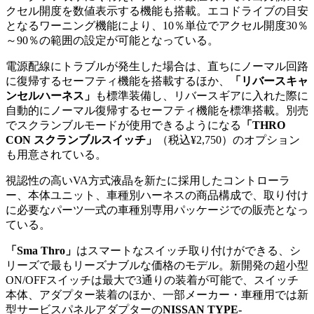
クセル開度を数値表示する機能も搭載。エコドライブの目安
となるワーニング機能により、10％単位でアクセル開度30％
～90％の範囲の設定が可能となっている。
電源配線にトラブルが発生した場合は、直ちにノーマル回路
に復帰するセーフティ機能を搭載するほか、
「リバースキャ
ンセルハーネス」
も標準装備し、リバースギアに入れた際に
自動的にノーマル復帰するセーフティ機能を標準搭載。別売
でスクランブルモードが使用できるようになる
「THRO
CON スクランブルスイッチ」
（税込¥2,750）のオプション
も用意されている。
視認性の高いVA方式液晶を新たに採用したコントローラ
ー、本体ユニット、車種別ハーネスの商品構成で、取り付け
に必要なパーツ一式の車種別専用パッケージでの販売となっ
ている。
「Sma Thro」
はスマートなスイッチ取り付けができる、シ
リーズで最もリーズナブルな価格のモデル。新開発の超小型
ON/OFFスイッチは最大で3通りの装着が可能で、スイッチ
本体、アダプター装着のほか、一部メーカー・車種用では新
型サービスパネルアダプターの
NISSAN TYPE-