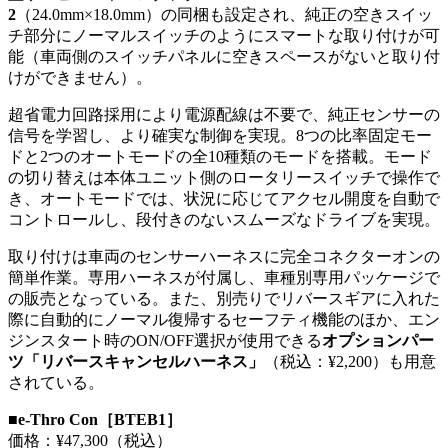
2
（24.0mm×18.0mm）の同梱も設定され、純正の空きスイッ
チ部分にノーマルスイッチのようにスマートな取り付けが可
能（車両側のスイッチパネルに空きスペースがないと取り付
けができません）。
超省電力回路採用により電源配線は不要で、純正センサーの
信号を学習し、より確実な制御を実現。8つの比率固定モー
ドと2つのオートモードの全10種類のモードを搭載。モード
の切り替えは本体ユニット側のロータリースイッチで操作で
き、オートモードでは、状況に応じてアクセル開度を自動で
コントロールし、段付きのないスムーズなドライブを実現。
取り付けは車両のセンサーハーネスに完全コネクターオンの
簡単作業。専用ハーネスが付属し、車種別専用パッケージで
の販売となっている。また、別売りでリバースギアに入れた
際に自動的にノーマル復帰するセーフティ機能のほか、エン
ジンスタート時のON/OFF選択が使用できる
オプションパー
ツ「リバースキャンセルハーネス」
（税込：¥2,200）も用意
されている。
■e-Thro Con［BTEB1］
価格：¥47,300（税込）