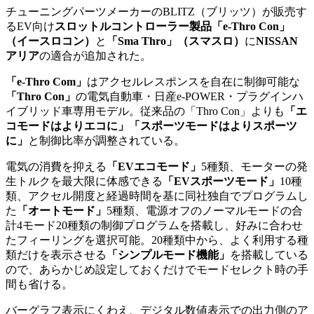
チューニングパーツメーカーのBLITZ（ブリッツ）が販売す
るEV向け
スロットルコントローラー製品「e-Thro Con」
（イースロコン）
と
「Sma Thro」（スマスロ）
に
NISSAN
アリア
の適合が追加された。
「e-Thro Com」
はアクセルレスポンスを自在に制御可能な
「Thro Con」
の電気自動車・日産e-POWER・プラグインハ
イブリッド車専用モデル。従来品の「Thro Con」よりも
「エ
コモードはよりエコに」「スポーツモードはよりスポーツ
に」
と制御比率が調整されている。
電気の消費を抑える
「EVエコモード」
5種類、モーターの発
生トルクを最大限に体感できる
「EVスポーツモード」
10種
類、アクセル開度と経過時間を基に同社独自でプログラムし
た
「オートモード」
5種類、電源オフのノーマルモードの合
計4モード20種類の制御プログラムを搭載し、好みに合わせ
たフィーリングを選択可能。20種類中から、よく利用する種
類だけを表示させる
「シンプルモード機能」
を搭載している
ので、あらかじめ設定しておくだけでモードセレクト時の手
間も省ける。
バーグラフ表示にくわえ、デジタル数値表示での出力側のア