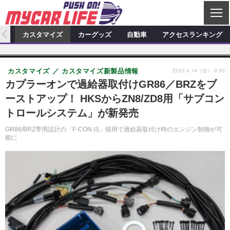
C
L
O
ィオ
カスタマイズ
カーグッズ
自動車
アクセスランキング
S
カーオーディオ
E
特集記事
新製品情報
カスタマイズ
2023.4.14（金） 6:30
カスタマイズ
カスタマイズ新製品情報
プロショップ検索
ショップ訪問記
カスタマイズ特集記事
カスタマイズ新製品情報
カーグッズ
カプラーオンで過給器取付けGR86／BRZをブ
ーストアップ！ HKSからZN8/ZD8用「サブコン
カーオーディオニュース
デモカー製作記
カスタマイズニュース
カーグッズ特集記事
カーグッズ新製品情報
自動車
トロールシステム」が新発売
その他
カーグッズニュース
ニュース
試乗記
アクセスランキング
GR86/BRZ専用設計の「F-CON iS」採用で過給器取付け時のエンジン制御が可
能に
スクープ