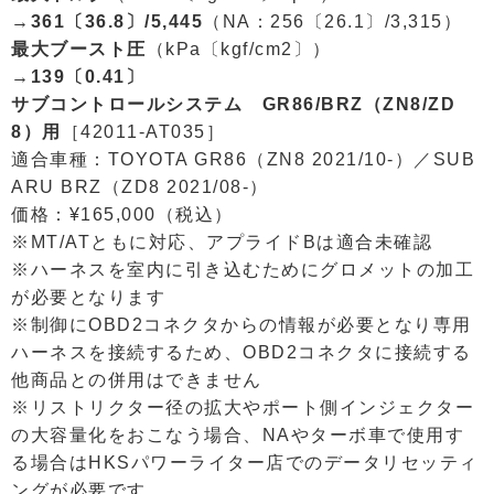
→361〔36.8〕/5,445
（NA：256〔26.1〕/3,315）
最大ブースト圧
（kPa〔kgf/cm2〕）
→139〔0.41〕
サブコントロールシステム GR86/BRZ（ZN8/ZD
8）用
［42011-AT035］
適合車種：TOYOTA GR86（ZN8 2021/10-）／SUB
ARU BRZ（ZD8 2021/08-）
価格：¥165,000（税込）
※MT/ATともに対応、アプライドBは適合未確認
※ハーネスを室内に引き込むためにグロメットの加工
が必要となります
※制御にOBD2コネクタからの情報が必要となり専用
ハーネスを接続するため、OBD2コネクタに接続する
他商品との併用はできません
※リストリクター径の拡大やポート側インジェクター
の大容量化をおこなう場合、NAやターボ車で使用す
る場合はHKSパワーライター店でのデータリセッティ
ングが必要です