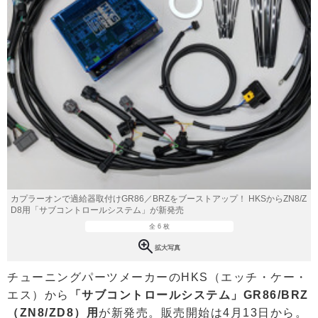
カプラーオンで過給器取付けGR86／BRZをブーストアップ！ HKSからZN8/Z
D8用「サブコントロールシステム」が新発売
全 6 枚
拡大写真
チューニングパーツメーカーのHKS（エッチ・ケー・
エス）から
「サブコントロールシステム」GR86/BRZ
（ZN8/ZD8）用
が新発売。販売開始は4月13日から。