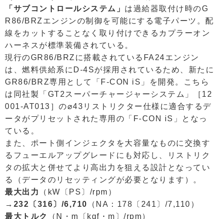
「サブコントロールシステム」
は過給器取付け時のG
R86/BRZエンジンの制御を可能にする電子パーツ。配
線をカットすることなく取り付けできるカプラーオン
ハーネスが標準装備されている。
現行のGR86/BRZに搭載されているFA24エンジン
は、燃料供給系にD-4Sが採用されているため、新たに
GR86/BRZ専用として「F-CON iS」を開発。こちら
は同社製「GT2スーパーチャージャーシステム」［12
001-AT013］の⌀43リストリクター仕様に適合するデ
ータがプリセットされた専用の「F-CON iS」となっ
ている。
また、ポート側インジェクタを大容量なものに交換す
るフューエルアップグレードにも対応し、リストリク
タの拡大と併せてより高出力を狙える設計となってい
る（データのリセッティングが必要となります）。
最大出力
（kW〔PS〕/rpm）
→232〔316〕/6,710
（NA：178〔241〕/7,110）
最大トルク
（N・m〔kgf・m〕/rpm）