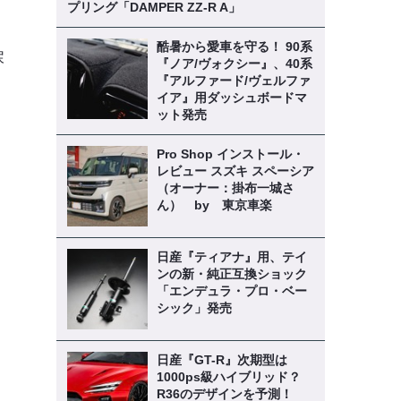
プリング「DAMPER ZZ-R A」
酷暑から愛車を守る！ 90系
戻
『ノア/ヴォクシー』、40系
『アルファード/ヴェルファ
イア』用ダッシュボードマ
ット発売
Pro Shop インストール・
レビュー スズキ スペーシア
（オーナー：掛布一城さ
ん） by 東京車楽
日産『ティアナ』用、テイ
》
ンの新・純正互換ショック
「エンデュラ・プロ・ベー
シック」発売
日産『GT-R』次期型は
1000ps級ハイブリッド？
R36のデザインを予測！