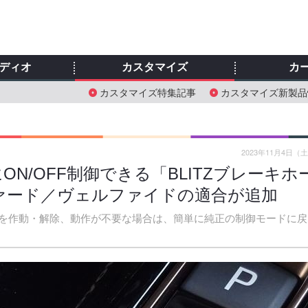
ディオ
カスタマイズ
カ
カスタマイズ特集記事
カスタマイズ新製品
2023年11月4日（
N/OFF制御できる「BLITZブレーキホ
ァード／ヴェルファイドの適合が追加
を作動・解除、動作が不要な場合は、簡単に純正の制御モードに戻