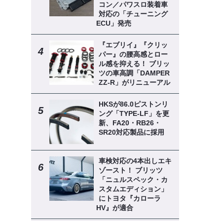
コン／パワスロ装着車
対応の「チューニング
ECU」発売
『エブリイ』『クリッ
パー』の腰高感とロー
ル感を抑える！ ブリッ
ツの車高調「DAMPER
ZZ-R」がリニューアル
HKSが86.0ピストンリ
ング「TYPE-LF」を更
新、FA20・RB26・
SR20対応製品に採用
車検対応の4本出しエキ
ゾースト！ ブリッツ
「ニュルスペック・カ
スタムエディション」
にトヨタ『カローラ
HV』が適合