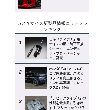
カスタマイズ新製品情報ニュースラ
ンキング
日産『ティアナ』用、
テインの新・純正互換
ショック「エンデュ
ラ・プロ・ベーシッ
ク」発売
ホンダ『ZR-V』のゴツ
ゴツ感を低減、スタビ
リティも向上させるテ
インの車高調「フレッ
クスZ」発売
『シビックタイプR』の
性能を最大限に引き出
す！ ブリッツからパワ