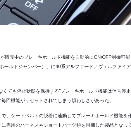
）が販売中のブレーキホールド機能を自動的にON/OFF制御可能
ブレーキホールドジャンパー）」
に
40系アルファード／ヴェルファイ
なくても停止状態を保持する”ブレーキホールド機能は信号停止
に毎回機能がリセットされてしまう煩わしさがあった。
しで、シートベルトの脱着に連動してブレーキホールド機能を
とに専用のハーネスやショートパーツ類を同梱した製品となっ