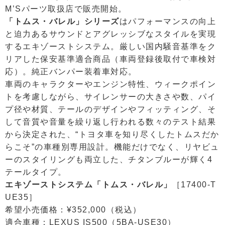
M’Sパーツ取扱店で販売開始。
「トムス・バレル」シリーズ
はパフォーマンスの向上
と迫力あるサウンドとアグレッシブなスタイルを実現
するエキゾーストシステム。厳しい国内騒音基準をク
リアした保安基準適合商品（車両登録後取付で車検対
応）。純正バンパー装着車対応。
車両のキャラクターやエンジン特性、ウィークポイン
トを考慮しながら、サイレンサーの大きさや数、パイ
プ径や材質、テールのデザインやフィッティング、そ
して音質や音量を繰り返し行われる数々のテスト結果
から決定された、“トヨタ車を知り尽くしたトムスだか
らこそ”の車種別専用設計。機能だけでなく、リヤビュ
ーのスタイリングも両立した、チタンブルーが輝く4
テールタイプ。
エキゾーストシステム「トムス・バレル」
［17400-T
UE35］
希望小売価格：¥352,000（税込）
適合車種：LEXUS IS500（5BA-USE30）