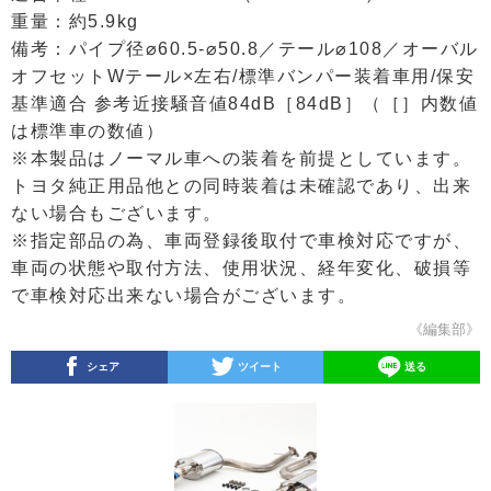
重量：約5.9kg
備考：パイプ径⌀60.5-⌀50.8／テール⌀108／オーバル
オフセットWテール×左右/標準バンパー装着車用/保安
基準適合 参考近接騒音値84dB［84dB］（［］内数値
は標準車の数値）
※本製品はノーマル車への装着を前提としています。
トヨタ純正用品他との同時装着は未確認であり、出来
ない場合もございます。
※指定部品の為、車両登録後取付で車検対応ですが、
車両の状態や取付方法、使用状況、経年変化、破損等
で車検対応出来ない場合がございます。
《編集部》
シェア
ツイート
送る