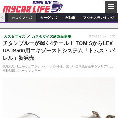
C
L
O
ィオ
カスタマイズ
カーグッズ
自動車
アクセスランキング
S
カーオーディオ
E
特集記事
新製品情報
カスタマイズ
2023.5.25（木） 6:30
カスタマイズ
カスタマイズ新製品情報
プロショップ検索
ショップ訪問記
カスタマイズ特集記事
カスタマイズ新製品情報
カーグッズ
チタンブルーが輝く4テール！ TOM'SからLEX
US IS500用エキゾーストシステム「トムス・バ
カーオーディオニュース
デモカー製作記
カスタマイズニュース
カーグッズ特集記事
カーグッズ新製品情報
自動車
レル」新発売
その他
カーグッズニュース
ニュース
試乗記
アクセスランキング
俊敏な吹け上がりとフラットなトルク特性、厳しい国内騒音基準をクリアした
車検対応スポーツマフラー
スクープ