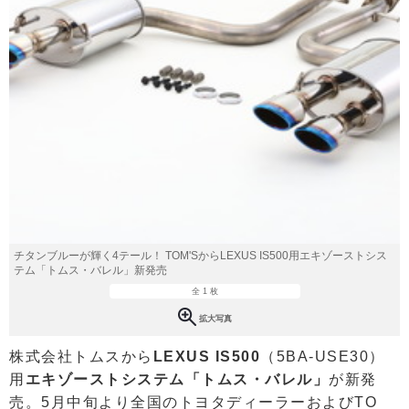
チタンブルーが輝く4テール！ TOM'SからLEXUS IS500用エキゾーストシス
テム「トムス・バレル」新発売
全 1 枚
拡大写真
株式会社トムスから
LEXUS IS500
（5BA-USE30）
用
エキゾーストシステム「トムス・バレル」
が新発
売。5月中旬より全国のトヨタディーラーおよびTO