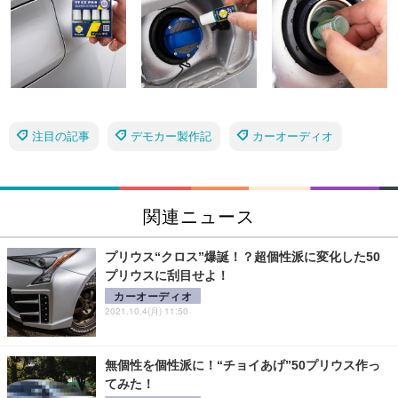
注目の記事
デモカー製作記
カーオーディオ
関連ニュース
プリウス“クロス”爆誕！？超個性派に変化した50
プリウスに刮目せよ！
カーオーディオ
2021.10.4(月) 11:50
無個性を個性派に！“チョイあげ”50プリウス作っ
てみた！