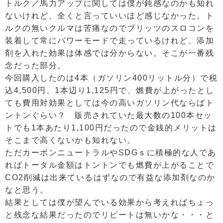
トルク／馬力アップに関しては僕が鈍感なのかも知れ
ないけれど、全くと言っていいほど感じなかった。ト
ルクの無いクルマは苦痛なのでブリッツのスロコンを
装着して常にパワーモードで走っているけれど、添加
剤を入れた効果は体感では分からない。そこが一番残
念だった部分。
今回購入したのは4本（ガソリン400リットル分）で税
込4,500円。1本辺り1,125円で、燃費が上がったとし
ても費用対効果としては今の高いガソリン代ならばト
ントンぐらい？ 販売されていた最大数の100本セッ
トでも1本あたり1,100円だったので金銭的メリットは
そこまで高くないかも知れない。
ただカーボンニュートラルやSDGｓに積極的な人であ
ればトータル金額はトントンでも燃費が上がることで
CO2削減は出来ているはずなので有益な添加剤なのか
なと思う。
結果としては僕が望んでいる効果から考えればちょっ
と残念な結果だったのでリピートは無いかな・・・と