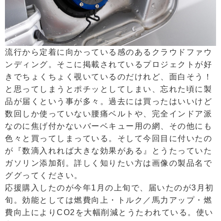
流行から定着に向かっている感のあるクラウドファウ
ンディング。そこに掲載されているプロジェクトが好
きでちょくちょく覗いているのだけれど、面白そう！
と思ってしまうとポチッとしてしまい、忘れた頃に製
品が届くという事が多々。過去には買ったはいいけど
数回しか使っていない腰痛ベルトや、完全インドア派
なのに焦げ付かないバーベキュー用の網、その他にも
色々と買ってしまっている。そして今回目に付いたの
が『数滴入れれば大きな効果がある』とうたっていた
ガソリン添加剤。詳しく知りたい方は画像の製品名で
ググってください。
応援購入したのが今年1月の上旬で、届いたのが3月初
旬。効能としては燃費向上・トルク／馬力アップ・燃
費向上によりCO2を大幅削減とうたわれている。使い