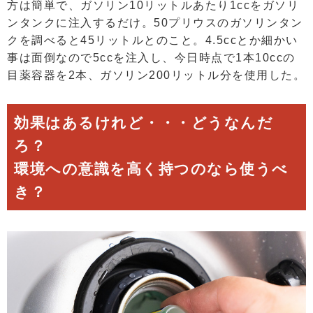
方は簡単で、ガソリン10リットルあたり1ccをガソリ
ンタンクに注入するだけ。50プリウスのガソリンタン
クを調べると45リットルとのこと。4.5ccとか細かい
事は面倒なので5ccを注入し、今日時点で1本10ccの
目薬容器を2本、ガソリン200リットル分を使用した。
効果はあるけれど・・・どうなんだ
ろ？
環境への意識を高く持つのなら使うべ
き？