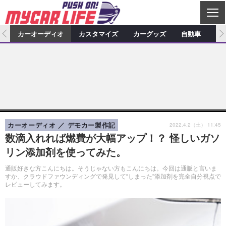
C
L
O
ム
カーオーディオ
カスタマイズ
カーグッズ
自動車
ア
S
カーオーディオ
E
特集記事
新製品情報
カスタマイズ
プロショップ検索
ショップ訪問記
カスタマイズ特集記事
カスタマイズ新製品情報
カーグッズ
カーオーディオニュース
デモカー製作記
カスタマイズニュース
カーグッズ特集記事
カーグッズ新製品情報
自動車
その他
カーグッズニュース
ニュース
試乗記
アクセスランキング
2022.4.2（土） 11:45
カーオーディオ
デモカー製作記
数滴入れれば燃費が大幅アップ！？ 怪しいガソ
スクープ
リン添加剤を使ってみた。
通販好きな方こんにちは。そうじゃない方もこんにちは。今回は通販と言いま
すか、クラウドファウンディングで発見して“しまった”添加剤を完全自分視点で
レビューしてみます。