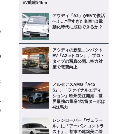
EV航続94km
アウディ『A2』がEVで復活
へ！…“早すぎた名車”は電
動化時代に成功できるか？
る
アウディの新型コンパクト
カ
EV『A2 eトロン』、プロト
タイプの写真公開…空力対
策で電費向上
な
メルセデスAMG『A45
S』、「ファイナルエディ
う
ション」欧州受注開始…世
ス
界最強の量産4気筒ターボは
421馬力
る
レンジローバー『ヴェラー
ル』に「アーバン コントラ
スト」、都市の建築美に着