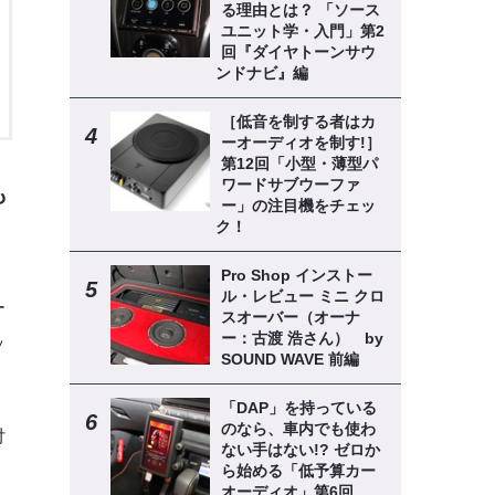
る理由とは？ 「ソース
ユニット学・入門」第2
回『ダイヤトーンサウ
ンドナビ』編
［低音を制する者はカ
ーオーディオを制す!］
第12回「小型・薄型パ
ワードサブウーファ
も
ー」の注目機をチェッ
ク！
Pro Shop インストー
ル・レビュー ミニ クロ
ー
スオーバー（オーナ
ー：古渡 浩さん） by
ッ
SOUND WAVE 前編
「DAP」を持っている
のなら、車内でも使わ
付
ない手はない!? ゼロか
ら始める「低予算カー
オーディオ」第6回