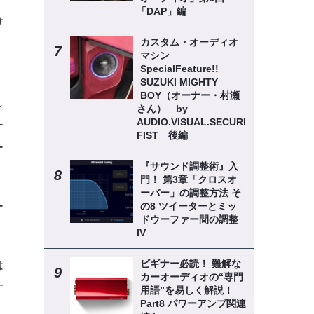
「DAP」編
け
カスタム・オーディオ
マシン
SpecialFeature!!
SUZUKI MIGHTY
BOY（オーナー・村瀬
し
さん） by
AUDIO.VISUAL.SECURITY
ー
FIST 後編
ー
『サウンド調整術』入
門！ 第3章「クロスオ
ーバー」の調整方法 そ
ー
の8 ツイーターとミッ
ドウーファー間の調整
lV
ビギナー必読！ 難解な
は
カーオーディオの“専門
す
用語”を易しく解説！
Part8 パワーアンプ関連