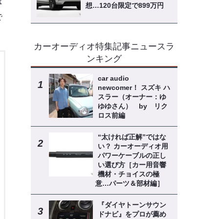
は
想…120台限定で899万円
で
カーオーディオ特集記事ニュースラ
ンキング
car audio
newcomer！ スズキ ハ
スラー（オーナー：ゆ
ゆゆさん） by リク
ロス前編
“太ければ正解”ではな
い？ カーオーディオ用
パワーケーブルの正し
い選び方［カー用音響
機材・チョイスの極
意…パーツ＆部材編］
『ダイヤトーンサウン
ドナビ』をプロが薦め