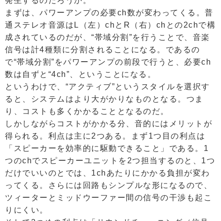
発生するのだろうか。
まずは、パワーアンプの必要ch数が変わってくる。普
通ステレオ音源はL（左）chとR（右）chとの2chで構
成されているのだが、“帯域分割”を行うことで、音楽
信号は計4種類に分割されることになる。であるの
で“帯域分割”をパワーアンプの前段で行うと、必要ch
数は自ずと“4ch”、ということになる。
というわけで、“アクティブ”というスタイルを選択す
ると、システムはより大がかりなものとなる。つま
り、コストも多くかかることとなるのだ。
しかしながらコストがかかる分、音的にはメリットが
得られる。利点は主に2つある。まず1つ目の利点は
「スピーカーを効率的に駆動できること」である。1
つのchでスピーカーユニットを2つ担当するのと、1つ
だけでいいのとでは、1chあたりにかかる負担が変わ
ってくる。さらには回路もシンプルな形になるので、
ツィーターとミッドウーファー間の信号の干渉も起こ
りにくい。