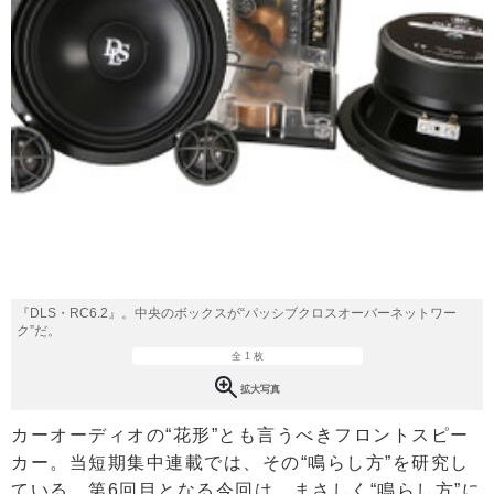
『DLS・RC6.2』。中央のボックスが“パッシブクロスオーバーネットワー
ク”だ。
全 1 枚
拡大写真
カーオーディオの“花形”とも言うべきフロントスピー
カー。当短期集中連載では、その“鳴らし方”を研究し
ている。第6回目となる今回は、まさしく“鳴らし方”に