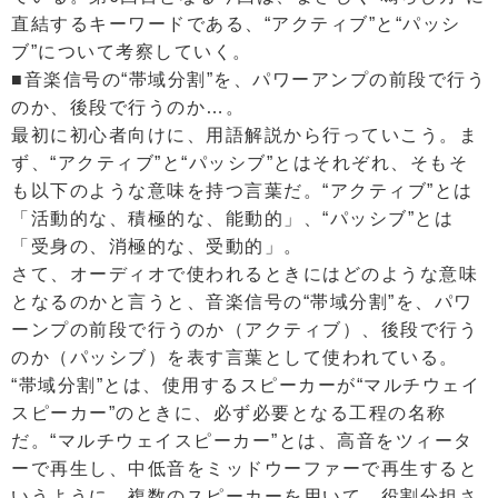
直結するキーワードである、“アクティブ”と“パッシ
ブ”について考察していく。
■音楽信号の“帯域分割”を、パワーアンプの前段で行う
のか、後段で行うのか…。
最初に初心者向けに、用語解説から行っていこう。ま
ず、“アクティブ”と“パッシブ”とはそれぞれ、そもそ
も以下のような意味を持つ言葉だ。“アクティブ”とは
「活動的な、積極的な、能動的」、“パッシブ”とは
「受身の、消極的な、受動的」。
さて、オーディオで使われるときにはどのような意味
となるのかと言うと、音楽信号の“帯域分割”を、パワ
ーンプの前段で行うのか（アクティブ）、後段で行う
のか（パッシブ）を表す言葉として使われている。
“帯域分割”とは、使用するスピーカーが“マルチウェイ
スピーカー”のときに、必ず必要となる工程の名称
だ。“マルチウェイスピーカー”とは、高音をツィータ
ーで再生し、中低音をミッドウーファーで再生すると
いうように、複数のスピーカーを用いて、役割分担さ