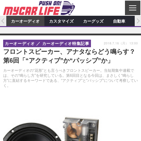
C
L
O
ム
カーオーディオ
カスタマイズ
カーグッズ
自動車
ア
S
カーオーディオ
E
特集記事
新製品情報
カスタマイズ
2018.7.16（月） 13:00
カーオーディオ
カーオーディオ特集記事
プロショップ検索
ショップ訪問記
カスタマイズ特集記事
カスタマイズ新製品情報
カーグッズ
フロントスピーカー、アナタならどう鳴らす？
第6回「“アクティブ”か“パッシブ”か」
カーオーディオニュース
デモカー製作記
カスタマイズニュース
カーグッズ特集記事
カーグッズ新製品情報
自動車
カーオーディオの“花形”とも言うべきフロントスピーカー。当短期集中連載で
その他
カーグッズニュース
ニュース
試乗記
アクセスランキング
は、その“鳴らし方”を研究している。第6回目となる今回は、まさしく“鳴らし
方”に直結するキーワードである、“アクティブ”と“パッシブ”について考察してい
く。
スクープ