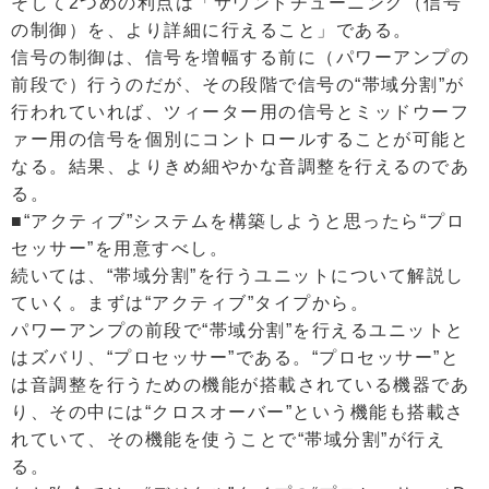
そして2つめの利点は「サウンドチューニング（信号
の制御）を、より詳細に行えること」である。
信号の制御は、信号を増幅する前に（パワーアンプの
前段で）行うのだが、その段階で信号の“帯域分割”が
行われていれば、ツィーター用の信号とミッドウーフ
ァー用の信号を個別にコントロールすることが可能と
なる。結果、よりきめ細やかな音調整を行えるのであ
る。
■“アクティブ”システムを構築しようと思ったら“プロ
セッサー”を用意すべし。
続いては、“帯域分割”を行うユニットについて解説し
ていく。まずは“アクティブ”タイプから。
パワーアンプの前段で“帯域分割”を行えるユニットと
はズバリ、“プロセッサー”である。“プロセッサー”と
は音調整を行うための機能が搭載されている機器であ
り、その中には“クロスオーバー”という機能も搭載さ
れていて、その機能を使うことで“帯域分割”が行え
る。