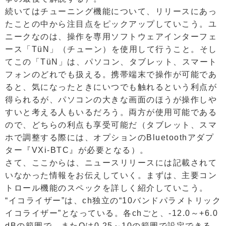
続いてはチューニング機能について、リリースにあっ
たことの中から注目点をピックアップしていこう。ユ
ニークなのは、操作を専用ソフトウェアインターフェ
ース「TüN」（チューン）を使用して行うこと。そし
てこの「TüN」は、パソコン、タブレット、スマート
フォンのどれでも扱える。携帯端末で操作が可能であ
ると、気になったときにいつでも触れるという利点が
得られるが、パソコンの大きな画面のほうが操作しや
すいと考える人もいるだろう。両方が使用可能である
ので、どちらの利点も享受可能だ（タブレット、スマ
ホで調整する際には、オプションのBluetoothアダプ
ター『VXi-BTC』が必要となる）。
さて、ここからは、ニュースリリースには記載されて
いなかった情報をお伝えしていく。まずは、主要コン
トロール機能のスペックを詳しく紹介していこう。
“イコライザー”は、ch独立の“10バンドパラメトリック
イコライザー”となっている。各chごと、-12.0～+6.0
dBの範囲で、またQは0.25～10の範囲で設定できる。