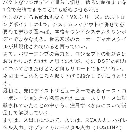
パクトなワンボディで鳴らし切り、信号の制御までを
1台で完結できることにも感心させられた。
そこのところも紛れもなく『VXiシリーズ』のストロ
ングポイントの1つ。システムレイアウトに併せて必
要なモデルを選べば、本格サウンドシステムをワンボ
ディでまかなえる。近未来形のカーオーディオスタイ
ルが具現化されていると言っていい。
さて、パワーアンプの実力と、コンセプトの斬新さは
お分かりいただけたと思うのだが、その“DSP”の能力
についてはまだほとんど何もリポートできていない。
今回はそこのところを掘り下げて紹介していこうと思
う。
最初に、先にディストリビューターであるイース・コ
ーポレーションから発表されたニュースリリースに記
載されていたことの中から、注目すべき点について補
足して解説していく。
まずは、入出力について。入力は、RCA入力、ハイレ
ベル入力、オプティカルデジタル入力（TOSLINK）