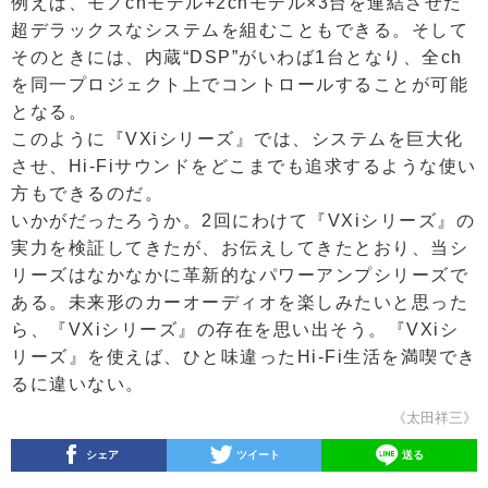
例えば、モノchモデル+2chモデル×3台を連結させた
超デラックスなシステムを組むこともできる。そして
そのときには、内蔵“DSP”がいわば1台となり、全ch
を同一プロジェクト上でコントロールすることが可能
となる。
このように『VXiシリーズ』では、システムを巨大化
させ、Hi-Fiサウンドをどこまでも追求するような使い
方もできるのだ。
いかがだったろうか。2回にわけて『VXiシリーズ』の
実力を検証してきたが、お伝えしてきたとおり、当シ
リーズはなかなかに革新的なパワーアンプシリーズで
ある。未来形のカーオーディオを楽しみたいと思った
ら、『VXiシリーズ』の存在を思い出そう。『VXiシ
リーズ』を使えば、ひと味違ったHi-Fi生活を満喫でき
るに違いない。
《太田祥三》
シェア
ツイート
送る