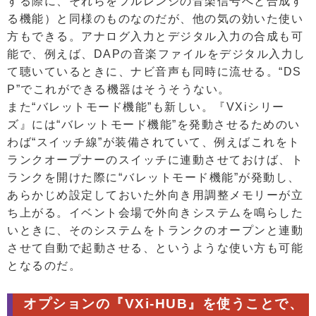
する際に、それらをフルレンジの音楽信号へと合成す
る機能）と同様のものなのだが、他の気の効いた使い
方もできる。アナログ入力とデジタル入力の合成も可
能で、例えば、DAPの音楽ファイルをデジタル入力し
て聴いているときに、ナビ音声も同時に流せる。“DS
P”でこれができる機器はそうそうない。
また“バレットモード機能”も新しい。『VXiシリー
ズ』には“バレットモード機能”を発動させるためのい
わば“スイッチ線”が装備されていて、例えばこれをト
ランクオープナーのスイッチに連動させておけば、ト
ランクを開けた際に“バレットモード機能”が発動し、
あらかじめ設定しておいた外向き用調整メモリーが立
ち上がる。イベント会場で外向きシステムを鳴らした
いときに、そのシステムをトランクのオープンと連動
させて自動で起動させる、というような使い方も可能
となるのだ。
オプションの『VXi-HUB』を使うことで、