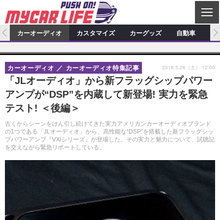
C
L
O
ム
カーオーディオ
カスタマイズ
カーグッズ
自動車
ア
S
カーオーディオ
E
特集記事
新製品情報
カスタマイズ
2018.5.26（土） 12:00
カーオーディオ
カーオーディオ特集記事
プロショップ検索
ショップ訪問記
カスタマイズ特集記事
カスタマイズ新製品情報
カーグッズ
「JLオーディオ」から新フラッグシップパワー
アンプが“DSP”を内蔵して新登場! 実力を緊急
カーオーディオニュース
デモカー製作記
カスタマイズニュース
カーグッズ特集記事
カーグッズ新製品情報
自動車
テスト! ＜後編＞
その他
カーグッズニュース
ニュース
試乗記
アクセスランキング
古くからシーンをけん引し続けてきた実力アメリカンカーオーディオブランド
の1つである「JLオーディオ」から、高性能な“DSP”を搭載した新フラッグシッ
スクープ
プパワーアンプ『VXiシリーズ』が登場した。その実力と魅力について、試聴記
を交えながら緊急リポートしている。