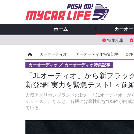
ホーム
カーオー
特集記事
ホーム
›
カーオーディオ
›
カーオーディオ特集記事
›
記事
カーオーディオ
カーオーディオ特集記事
「JLオーディオ」から新フラッグ
新登場! 実力を緊急テスト! ＜前
人気アメリカンブランドの1つ、「JLオーディオ」か
シリーズ』。なんと、各機には高性能な“DSP”が内
ている。