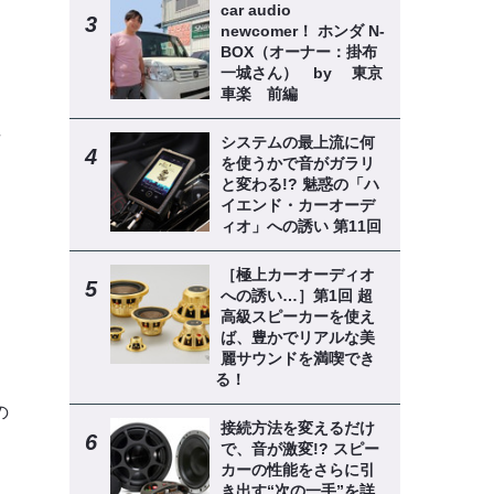
car audio
newcomer！ ホンダ N-
BOX（オーナー：掛布
ま
一城さん） by 東京
車楽 前編
デ
システムの最上流に何
を使うかで音がガラリ
と変わる!? 魅惑の「ハ
イエンド・カーオーデ
ィオ」への誘い 第11回
［極上カーオーディオ
への誘い…］第1回 超
高級スピーカーを使え
ば、豊かでリアルな美
麗サウンドを満喫でき
る！
の
接続方法を変えるだけ
で、音が激変!? スピー
カーの性能をさらに引
き出す“次の一手”を詳