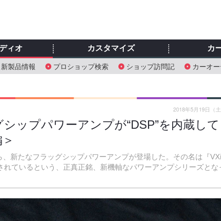
ディオ
カスタマイズ
カ
新製品情報
プロショップ検索
ショップ訪問記
カーオー
2018年5月19日（
シップパワーアンプが“DSP”を内蔵して
編＞
ら、新たなフラッグシップパワーアンプが登場した。その名は『VX
蔵されているという、正真正銘、新機軸なパワーアンプシリーズとな