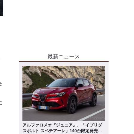
名
最新ニュース
ン
モ
か
に
アルファロメオ『ジュニア』、「イブリダ
スポルト スペチアーレ」140台限定発売…