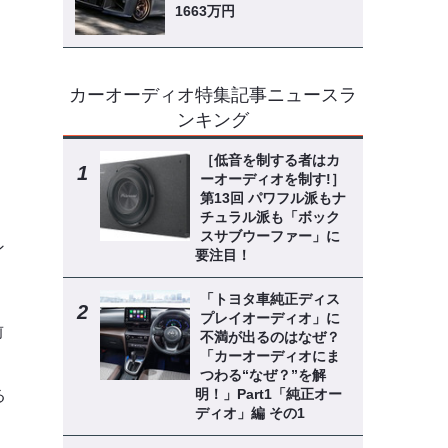
1663万円
カーオーディオ特集記事ニュースラ
ンキング
［低音を制する者はカ
ーオーディオを制す!］
第13回 パワフル派もナ
チュラル派も「ボック
スサブウーファー」に
ン
要注目！
「トヨタ車純正ディス
プレイオーディオ」に
前
不満が出るのはなぜ？
「カーオーディオにま
、
つわる“なぜ？”を解
明！」Part1「純正オー
る
ディオ」編 その1