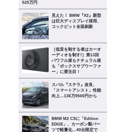
525万円
見えた！ BMW『X2』新型
は巨大ディスプレイ採用、
コックピット全面刷新
［低音を制する者はカーオ
ーディオを制す!］第13回
パワフル派もナチュラル派
も「ボックスサブウーファ
ー」に要注目！
スバル『ステラ』改良、
「スマートアシスト」性能
向上…136万9500円から
BMW M2 CSに「Edition
EDGE」、カーボン製パー
ツで軽量化…40台限定で