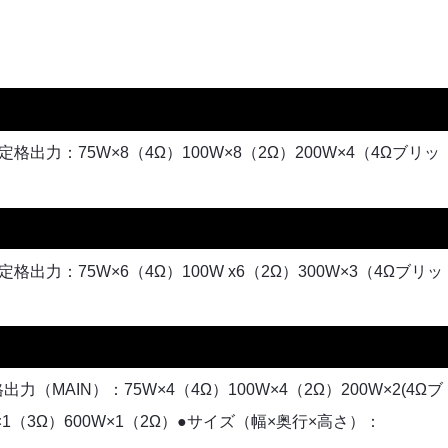
●定格出力：75W×8（4Ω）100W×8（2Ω）200W×4（4Ωブリッ
●定格出力：75W×6（4Ω）100W x6（2Ω）300W×3（4Ωブリッ
力（MAIN）：75W×4（4Ω）100W×4（2Ω）200W×2(4Ωブ
W×1（3Ω）600W×1（2Ω）●サイズ（幅×奥行×高さ）：